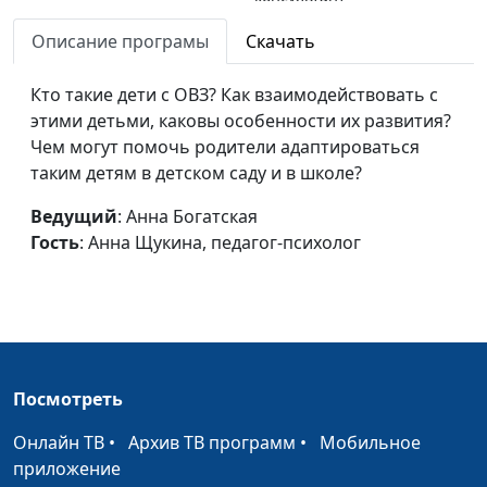
Женщина и старость
Описание програмы
Скачать
Анна Богатская,
#676
непримиримы?
Мария Вачева,
Кто такие дети с ОВЗ? Как взаимодействовать с
психолог, семейный
этими детьми, каковы особенности их развития?
консультант
Чем могут помочь родители адаптироваться
Как сериалы влияют на
Анна Богатская,
#675
таким детям в детском саду и в школе?
жизнь женщины?
Мария Вачева,
Ведущий
: Анна Богатская
психолог, семейный
Гость
: Анна Щукина, педагог-психолог
консультант
Женщина в гневе - в чем
Анна Богатская,
#674
причина?
Мария Вачева,
психолог, семейный
консультант
Посмотреть
Самооценка: как найти
Анна Богатская,
#673
золотую середину?
Мария Вачева,
Онлайн ТВ
•
Архив ТВ программ
•
Мобильное
психолог, семейный
приложение