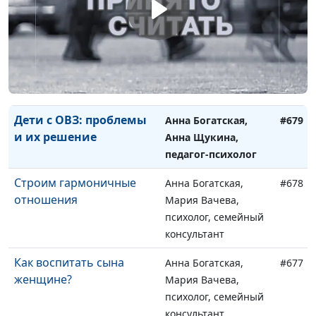
психического развития
Анна Щукина,
педагог-психолог
Дети с РАС: особенности
Анна Богатская,
#680
развития и воспитания
Анна Щукина,
педагог-психолог
Дети с ОВЗ: проблемы
Анна Богатская,
#679
и их решение
Анна Щукина,
педагог-психолог
Строим гармоничные
Анна Богатская,
#678
отношения
Мария Вачева,
психолог, семейный
консультант
Как воспитать сына
Анна Богатская,
#677
женщине?
Мария Вачева,
психолог, семейный
консультант