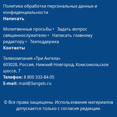
консультант
Политика обработки персональных данных и
Синдром
Анна Богатская,
#672
конфиденциальности
эмоционального
Мария Вачева,
Написать
выгорания
психолог, семейный
Молитвенные просьбы
•
Задать вопрос
консультант
священнослужителю
•
Написать главному
Роль женщины в семье
Анна Богатская,
#671
редактору
•
Техподдержка
Мария Вачева,
Контакты
психолог, семейный
Телекомпания «Три Ангела»
консультант
603028,
Россия, Нижний Новгород,
Комсомольское
Перфекционист: когда
Анна Богатская,
#670
шоссе, 7
всегда недоволен
Мария Вачева,
Телефон:
8 800 333-84-05
психолог, семейный
E-mail:
mail@3angels.ru
консультант
Существует ли женская
Анна Богатская,
#669
© Все права защищены. Использование материалов
дружба?
Мария Вачева,
допускается только с согласия редакции.
психолог, семейный