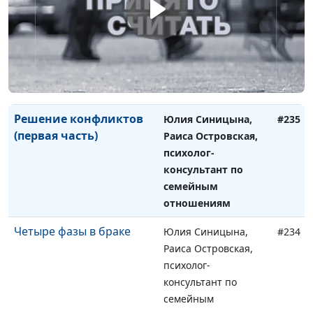
Решение конфликтов
Юлия Синицына,
#236
(вторая часть)
Раиса Островская,
психолог-
консультант по
семейным
отношениям
Решение конфликтов
Юлия Синицына,
#235
(первая часть)
Раиса Островская,
психолог-
консультант по
семейным
отношениям
Четыре фазы в браке
Юлия Синицына,
#234
Раиса Островская,
психолог-
консультант по
семейным