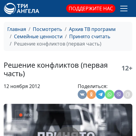
психолог-
ПОДДЕРЖИТЕ НАС
консультант по
семейным
отношениям
Главная
Посмотреть
Архив ТВ программ
Семейные ценности
Принято считать
Правильные
Юлия Синицына,
#238
Решение конфликтов (первая часть)
приоритеты
Раиса Островская,
психолог-
консультант по
Решение конфликтов (первая
12+
семейным
часть)
отношениям
12 ноября 2012
Поделиться:
Прощение
Юлия Синицына,
#237
Раиса Островская,
психолог-
консультант по
семейным
отношениям