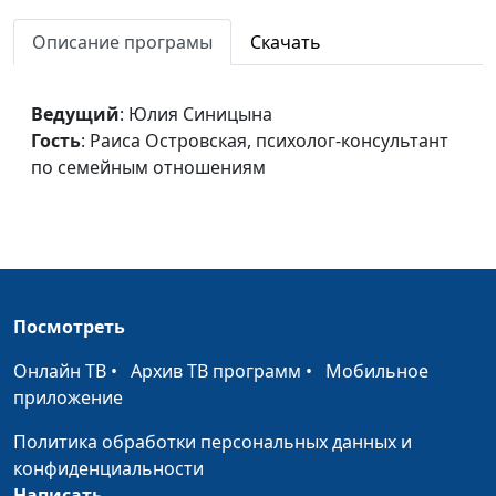
отношениям
Описание програмы
Скачать
Наставь юношу при
Юлия Синицына,
#233
начале пути его
Раиса Островская,
психолог-
Ведущий
: Юлия Синицына
консультант по
Гость
: Раиса Островская, психолог-консультант
семейным
по семейным отношениям
отношениям
Я и ты
Юлия Синицына,
#232
Раиса Островская,
психолог-
консультант по
Посмотреть
семейным
отношениям
Онлайн ТВ
•
Архив ТВ программ
•
Мобильное
приложение
Посмотри на меня,
Юлия Синицына,
#231
пойми меня
Раиса Островская,
Политика обработки персональных данных и
психолог-
конфиденциальности
консультант по
Написать