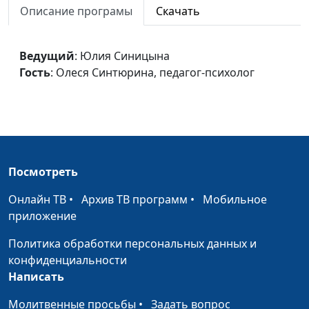
Описание програмы
Скачать
педагог-психолог
Уважение в браке
Юлия Синицына,
#510
Ведущий
: Юлия Синицына
Олеся Синтюрина,
Гость
: Олеся Синтюрина, педагог-психолог
педагог-психолог
Идеальная женщина: как
Юлия Синицына,
#509
все успеть?
Олеся Синтюрина,
педагог-психолог
Уважение к старшим
Юлия Синицына,
#508
Посмотреть
Олеся Синтюрина,
педагог-психолог
Онлайн ТВ
•
Архив ТВ программ
•
Мобильное
приложение
Что дети запоминают
Юлия Синицына,
#507
навсегда?
Олеся Синтюрина,
Политика обработки персональных данных и
педагог-психолог
конфиденциальности
Написать
Вредные слова
Юлия Синицына,
#506
родителей
Олеся Синтюрина,
Молитвенные просьбы
•
Задать вопрос