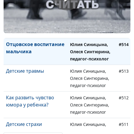
педагог-психолог
Как научить ребенка не
Юлия Синицына,
#515
перебивать?
Олеся Синтюрина,
педагог-психолог
Отцовское воспитание
Юлия Синицына,
#514
мальчика
Олеся Синтюрина,
педагог-психолог
Детские травмы
Юлия Синицына,
#513
Олеся Синтюрина,
педагог-психолог
Как развить чувство
Юлия Синицына,
#512
юмора у ребенка?
Олеся Синтюрина,
педагог-психолог
Детские страхи
Юлия Синицына,
#511
Олеся Синтюрина,