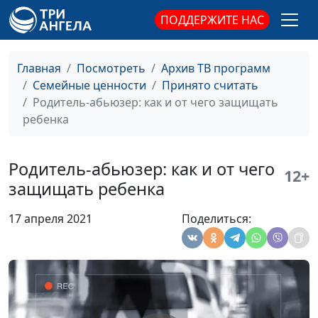
Александр Сахаров,
ПОДДЕРЖИТЕ НАС
священнослужитель,
психолог, консультант
по семейным
Главная
Посмотреть
Архив ТВ программ
взаимоотношениям
Семейные ценности
Принято считать
Родитель-абьюзер: как и от чего защищать
Как уйти от абьюзера с
Мария Мараханова ,
#658
ребенка
минимальными
Александр Сахаров,
потерями
священнослужитель,
психолог, консультант
Родитель-абьюзер: как и от чего
12+
по семейным
защищать ребенка
взаимоотношениям
17 апреля 2021
Поделиться:
Поведение жертвы, или
Мария Мараханова,
#657
что привлекает
Александр Сахаров,
абьюзера
священнослужитель,
психолог, консультант
по семейным
взаимоотношениям