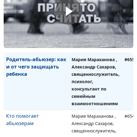
Сексуальная жизнь в
Мария Мараханова,
#656
браке с абьюзером
Александр Сахаров,
священнослужитель,
психолог, консультант
по семейным
взаимоотношениям
Родитель-абьюзер: как
Мария Мараханова ,
#655
и от чего защищать
Александр Сахаров,
ребенка
священнослужитель,
психолог,
консультант по
семейным
взаимоотношениям
Кто помогает
Мария Мараханова ,
#654
абьюзерам
Александр Сахаров,
священнослужитель,