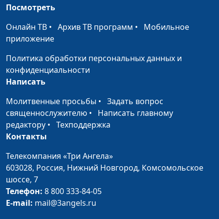
абьюзеров (первая
Посмотреть
священнослужитель,
часть)
психолог, консультант
Онлайн ТВ
•
Архив ТВ программ
•
Мобильное
по семейным
приложение
взаимоотношениям
Политика обработки персональных данных и
Абьюзеры и тираны:
Мария Мараханова,
#650
конфиденциальности
особенности мышления
Александр Сахаров,
Написать
священнослужитель,
психолог, консультант
Молитвенные просьбы
•
Задать вопрос
по семейным
священнослужителю
•
Написать главному
взаимоотношениям
редактору
•
Техподдержка
Контакты
Как стать абьюзером
Мария Мараханова,
#649
Александр Сахаров,
Телекомпания «Три Ангела»
священнослужитель,
603028,
Россия, Нижний Новгород,
Комсомольское
психолог, консультант
шоссе, 7
по семейным
Телефон:
8 800 333-84-05
взаимоотношениям
E-mail:
mail@3angels.ru