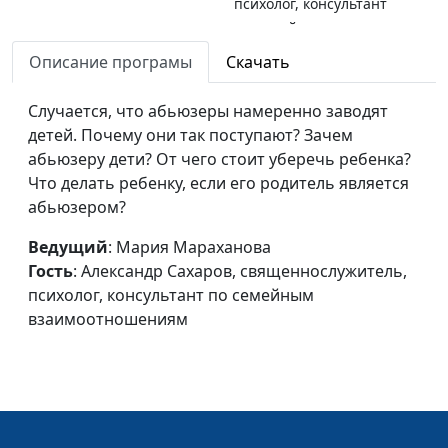
психолог, консультант
по семейным
взаимоотношениям
Описание програмы
Скачать
Как не влюбиться в
Мария Мараханова,
#653
Случается, что абьюзеры намеренно заводят
тирана?
Александр Сахаров,
детей. Почему они так поступают? Зачем
священнослужитель,
абьюзеру дети? От чего стоит уберечь ребенка?
психолог, консультант
Что делать ребенку, если его родитель является
по семейным
абьюзером?
взаимоотношениям
Ведущий
: Мария Мараханова
Как распознать
Мария Мараханова,
#652
Гость
: Александр Сахаров, священнослужитель,
манипуляции
Александр Сахаров,
психолог, консультант по семейным
абьюзеров (вторая
священнослужитель,
взаимоотношениям
часть)
психолог, консультант
по семейным
взаимоотношениям
Как распознать
Мария Мараханова ,
#651
манипуляции
Александр Сахаров,