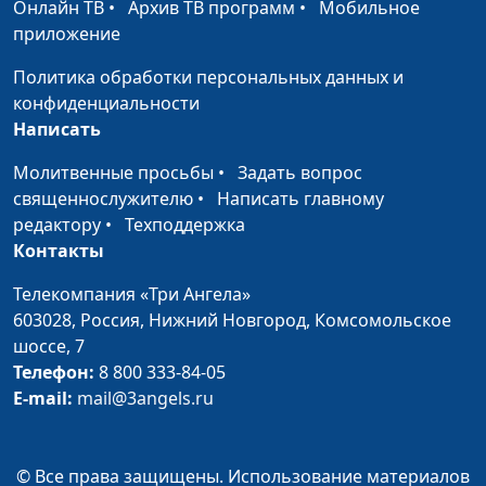
Нейкурс, семейный
Онлайн ТВ
•
Архив ТВ программ
•
Мобильное
консультант
приложение
Дети ссорятся. Что
Мария Рожкова,
#296
Политика обработки персональных данных и
делать родителям?
Лидия Дмитриевна
конфиденциальности
Нейкурс, семейный
Написать
консультант
Молитвенные просьбы
•
Задать вопрос
Общение с
Мария Рожкова,
#295
священнослужителю
•
Написать главному
тяжелобольным
Лидия Дмитриевна
редактору
•
Техподдержка
человеком
Нейкурс, семейный
Контакты
консультант
Телекомпания «Три Ангела»
Начать сначала
Мария Рожкова,
#294
603028,
Россия, Нижний Новгород,
Комсомольское
Лилия Дерябкина,
шоссе, 7
семейный
Телефон:
8 800 333-84-05
консультант
E-mail:
mail@3angels.ru
Как планировать
Мария Рожкова,
#293
семейный бюджет?
Лилия Дерябкина,
© Все права защищены. Использование материалов