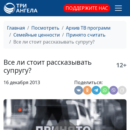
консультант
ПОДДЕРЖИТЕ НАС
Как правильно
Мария Рожкова,
#308
воспитывать девочку?
Лидия Дмитриевна
Главная
Посмотреть
Архив ТВ программ
Нейкурс, семейный
Семейные ценности
Принято считать
консультант
Все ли стоит рассказывать супругу?
Как воспитать мальчика
Мария Рожкова,
#307
настоящим мужчиной?
Лидия Дмитриевна
Все ли стоит рассказывать
Нейкурс, семейный
12+
супругу?
консультант
Ребенок идет в садик
Мария Рожкова,
#306
16 декабря 2013
Поделиться:
или школу: правильная
Лидия Дмитриевна
подготовка
Нейкурс, семейный
консультант
Ребенок - инвалид
Мария Рожкова,
#305
Лидия Дмитриевна
Нейкурс, семейный