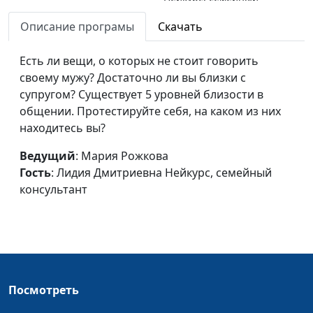
консультант
Описание програмы
Скачать
Как выйти из
Мария Рожкова,
#300
предательства
Есть ли вещи, о которых не стоит говорить
Лидия Дмитриевна
победителем?
своему мужу? Достаточно ли вы близки с
Нейкурс, семейный
супругом? Существует 5 уровней близости в
консультант
общении. Протестируйте себя, на каком из них
Как ребенку пережить
Мария Рожкова,
#299
находитесь вы?
развод родителей
Лидия Дмитриевна
Ведущий
: Мария Рожкова
Нейкурс, семейный
Гость
: Лидия Дмитриевна Нейкурс, семейный
консультант
консультант
Как пережить развод?
Мария Рожкова,
#298
Лидия Дмитриевна
Нейкурс, семейный
консультант
Как правильно просить
Мария Рожкова,
#297
Посмотреть
прощения?
Лидия Дмитриевна