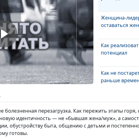
Женщина-лидер
оставаться же
Как реализоват
потенциал
Как не постаре
раньше време
ь
Токсичная мама
поладить?
ее болезненная перезагрузка. Как пережить этапы горя,
ь новую идентичность — не «бывшая жена/муж», а самос
ции, обустройству быта, общению с детьми и постепенн
Как перестать 
ому готовы.
стресс