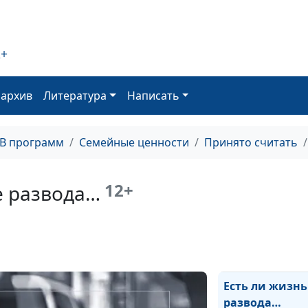
ними
взаимодейство
2+
Гиперактивный
как ребенку сп
оархив
Литература
Написать
с этим?
ТВ программ
Семейные ценности
Принято считать
Кто такие
гиперактивные
12+
е развода…
Как научиться 
Пять этапов п
Есть ли жизнь
развода…