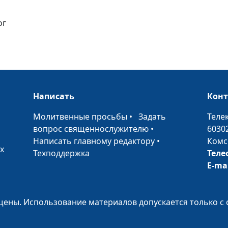
ог
Как раскрыть в
женственность
Как стать боле
энергичной и 
Написать
Кон
•
Молитвенные просьбы
•
Задать
Теле
Как негативны
вопрос священнослужителю
•
6030
установки меш
Написать главному редактору
•
Комс
жить
х
Техподдержка
Теле
Четыре принци
E-ma
самости
ены. Использование материалов допускается только с 
Шаги к здоров
самооценке