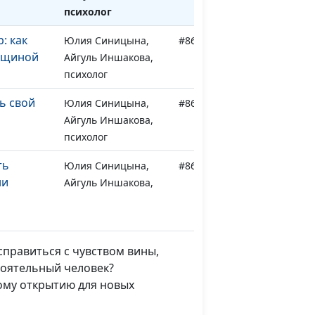
психолог
: как
Юлия Синицына,
#864
нщиной
Айгуль Иншакова,
психолог
ь свой
Юлия Синицына,
#863
Айгуль Иншакова,
психолог
ть
Юлия Синицына,
#862
ни
Айгуль Иншакова,
психолог
. Как
Юлия Синицына,
#861
Айгуль Иншакова,
 справиться с чувством вины,
психолог
тоятельный человек?
ому открытию для новых
заедать
Юлия Синицына,
#860
Айгуль Иншакова,