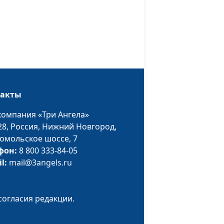
психолог
 себе
Юлия Синицына,
#859
Айгуль Иншакова,
психолог
е
Юлия Синицына,
#858
смелой
Айгуль Иншакова,
такты
психолог
компания «Три Ангела»
е
Юлия Синицына,
#857
28,
Россия, Нижний Новгород,
ают нам
Айгуль Иншакова,
омольское шоссе, 7
психолог
фон:
8 800 333-84-05
па
Юлия Синицына,
#856
il:
mail@3angels.ru
Айгуль Иншакова,
психолог
согласия редакции.
ой
Юлия Синицына,
#855
Айгуль Иншакова,