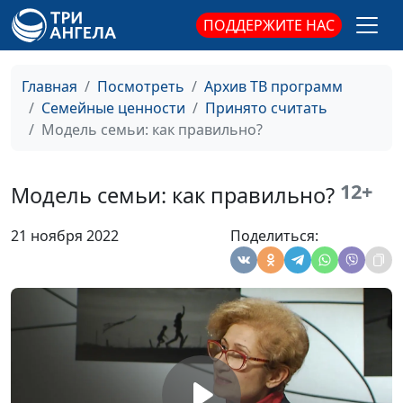
ПОДДЕРЖИТЕ НАС
Как возродить
Юлия Синицына,
#742
мотивацию к учёбе?
Ольга Лебедева,
клинический
Главная
Посмотреть
Архив ТВ программ
психолог
Семейные ценности
Принято считать
Что убивает школьную
Модель семьи: как правильно?
Юлия Синицына,
#741
мотивацию
Ольга Лебедева,
клинический
12+
Модель семьи: как правильно?
психолог
Виды школьной
Юлия Синицына,
#740
21 ноября 2022
Поделиться:
мотивации
Ольга Лебедева,
клинический
психолог
Как мотивировать к
Юлия Синицына,
#739
учёбе подростка
Ольга Лебедева,
клинический
психолог