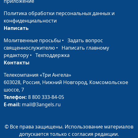
приложение
психолог-тренер
Политика обработки персональных данных и
Развитие зрелой
Мария Мараханова,
#723
конфиденциальности
личности
Ольга Аванесова,
Написать
психолог-тренер
Молитвенные просьбы
•
Задать вопрос
О восхищении
Мария Мараханова,
#722
священнослужителю
•
Написать главному
мужчиной и домашнем
Евгений Кафтанов,
редактору
•
Техподдержка
уюте
священнослужитель,
Контакты
психолог-
консультант
Телекомпания «Три Ангела»
603028,
Россия, Нижний Новгород,
Комсомольское
О сексе, женской
Мария Мараханова,
#721
шоссе, 7
красоте и совместном
Евгений Кафтанов,
Телефон:
8 800 333-84-05
отдыхе
священнослужитель,
E-mail:
mail@3angels.ru
психолог-
консультант
© Все права защищены. Использование материалов
Деньги в семье и
Мария Мараханова,
#720
допускается только с согласия редакции.
счастье женщины
Евгений Кафтанов,