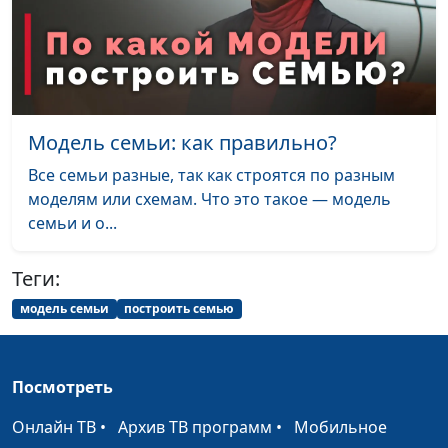
речь?
психолог-тренер
Как жить по своему
Мария Мараханова,
#728
сценарию?
Ольга Аванесова,
психолог-тренер
Модель семьи: как правильно?
Родовые сценарии:
Мария Мараханова,
#727
невидимое влияние на
Ольга Аванесова,
Все семьи разные, так как строятся по разным
нашу жизнь
психолог-тренер
моделям или схемам. Что это такое — модель
семьи и о...
Три условия успешной
Мария Мараханова,
#726
сепарации
Ольга Аванесова,
Теги:
психолог-тренер
модель семьи
построить семью
Как сформировать
Мария Мараханова,
#725
жизненную стратегию?
Ольга Аванесова,
психолог-тренер
Посмотреть
Как прожить СВОЮ
Мария Мараханова,
#724
Онлайн ТВ
•
Архив ТВ программ
•
Мобильное
жизнь?
Ольга Аванесова,