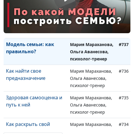
Как вдохновить ребёнка
Юлия Синицына,
#738
на учёбу
Ольга Лебедева,
клинический
психолог
Модель семьи: как
Мария Мараханова,
#737
правильно?
Ольга Аванесова,
психолог-тренер
Как найти свое
Мария Мараханова,
#736
предназначение
Ольга Аванесова,
психолог-тренер
Здоровая самооценка и
Мария Мараханова,
#735
путь к ней
Ольга Аванесова,
психолог-тренер
Как раскрыть свой
Мария Мараханова,
#734
потенциал?
Ольга Аванесова,