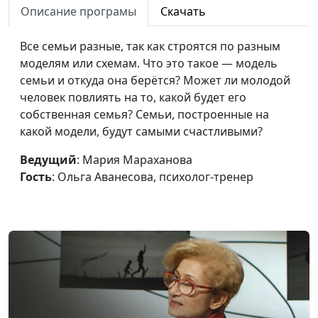
Описание програмы
Скачать
психолог-тренер
Как помочь ребенку
Мария Мараханова,
#733
Все семьи разные, так как строятся по разным
выбрать профессию?
Ольга Аванесова,
моделям или схемам. Что это такое — модель
психолог-тренер
семьи и откуда она берётся? Может ли молодой
человек повлиять на то, какой будет его
Насколько я одарённый?
Мария Мараханова,
#732
собственная семья? Семьи, построенные на
Ольга Аванесова,
какой модели, будут самыми счастливыми?
психолог-тренер
Ведущий
: Мария Мараханова
Одарённый родитель —
Мария Мараханова,
#731
Гость
: Ольга Аванесова, психолог-тренер
одарённый ребёнок
Ольга Аванесова,
психолог-тренер
Жизненный кризис как
Мария Мараханова,
#730
точка роста
Ольга Аванесова,
психолог-тренер
Зависимость и
Мария Мараханова,
#729
созависимость – о чём
Ольга Аванесова,