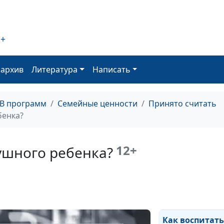
2+
Самоуважение 
фундамент
оархив
Литература
Написать
взаимоотноше
ТВ программ
Семейные ценности
Принято считать
Низкая самооц
бенка?
12+
ушного ребенка?
Отцы и дети: 
непонимания
Как воспитать