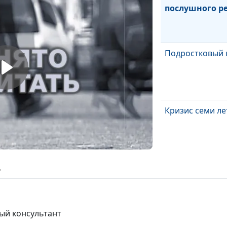
послушного р
Подростковый 
Кризис семи ле
Кризис трех ле
ь
ный консультант
Кризис первого