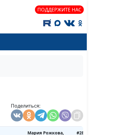
Лилия Дерябкина,
ПОДДЕРЖИТЕ НАС
семейный
консультант
–
Мария Рожкова,
#284
Лилия Дерябкина,
ний
семейный
консультант
енка
Мария Рожкова,
#283
Лилия Дерябкина,
семейный
консультант
причины
Мария Рожкова,
#282
Поделиться:
Лилия Дерябкина,
семейный
консультант
Мария Рожкова,
#281