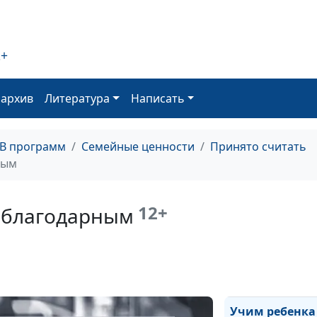
учиться?
2+
Как учиться с 
оархив
Литература
Написать
Как проявлять 
семье
ТВ программ
Семейные ценности
Принято считать
ным
Обучение ребе
самостоятельн
12+
 благодарным
Можно ли быт
счастливым ро
Учим ребенка