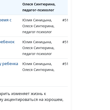
Олеся Синтюрина,
педагог-психолог
ремя с
Юлия Синицына,
#519
Олеся Синтюрина,
педагог-психолог
ребенок
Юлия Синицына,
#518
Олеся Синтюрина,
педагог-психолог
у ребенка
Юлия Синицына,
#517
Олеся Синтюрина,
педагог-психолог
е дети
Юлия Синицына,
#516
Олеся Синтюрина,
дарить изменяет жизнь к
педагог-психолог
му акцентироваться на хорошем,
бенка не
Юлия Синицына,
#515