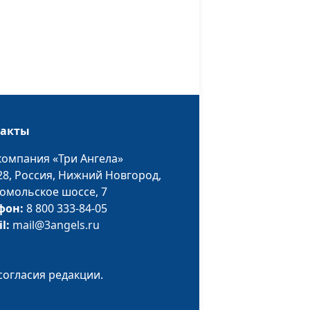
Олеся Синтюрина,
педагог-психолог
питание
Юлия Синицына,
#514
Олеся Синтюрина,
педагог-психолог
ы
Юлия Синицына,
#513
такты
Олеся Синтюрина,
педагог-психолог
компания «Три Ангела»
28,
Россия, Нижний Новгород,
вство
Юлия Синицына,
#512
омольское шоссе, 7
ка?
Олеся Синтюрина,
фон:
8 800 333-84-05
педагог-психолог
il:
mail@3angels.ru
Юлия Синицына,
#511
Олеся Синтюрина,
педагог-психолог
согласия редакции.
аке
Юлия Синицына,
#510