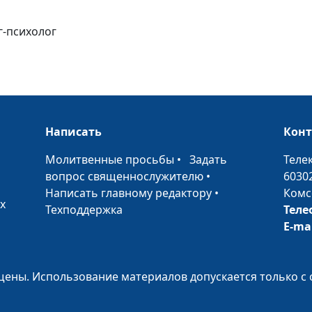
перебивать?
г-психолог
Отцовское вос
мальчика
Детские травм
Написать
Кон
•
Молитвенные просьбы
•
Задать
Теле
вопрос священнослужителю
•
6030
Как развить чу
Написать главному редактору
•
Комс
юмора у ребен
х
Техподдержка
Теле
E-ma
Детские страхи
ены. Использование материалов допускается только с 
Уважение в бр