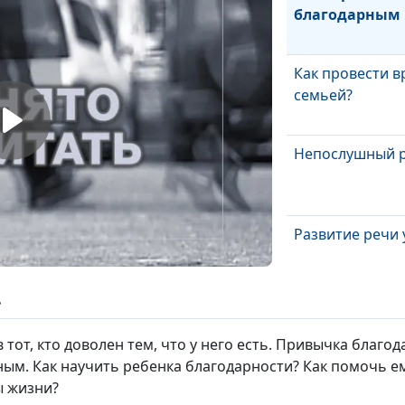
благодарным
Как провести в
семьей?
Непослушный 
Развитие речи 
ь
Недолюбленны
 тот, кто доволен тем, что у него есть. Привычка благо
ным. Как научить ребенка благодарности? Как помочь е
 жизни?
Как научить ре