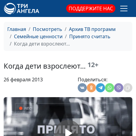
ПОДДЕРЖИТЕ НАС
Как справляться со
Юлия Синицына,
#250
своими чувствами
Людмила Верлан,
психолог, семейный
Главная
Посмотреть
Архив ТВ программ
консультант
Семейные ценности
Принято считать
Насилие в семье
Когда дети взрослеют...
Юлия Синицына,
#249
Людмила Верлан,
психолог, семейный
12+
Когда дети взрослеют...
консультант
Прощение прошлого
Юлия Синицына,
#248
26 февраля 2013
Поделиться:
Людмила Верлан,
психолог, семейный
консультант
Учимся управлять
Юлия Синицына,
#247
гневом
Людмила Верлан,
психолог, семейный
консультант