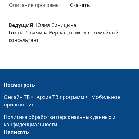
Описание програмы
Скачать
консультант
Повышение самооценки
Юлия Синицына,
#242
Ведущий
: Юлия Синицына
Людмила Верлан,
Гость
: Людмила Верлан, психолог, семейный
психолог, семейный
консультант
консультант
Темперамент - мой враг
Юлия Синицына,
#241
или помощник?
Людмила Верлан,
психолог, семейный
консультант
Посмотреть
Любовь и наказание
Юлия Синицына,
#240
Онлайн ТВ
•
Архив ТВ программ
•
Мобильное
Раиса Островская,
приложение
психолог-
консультант по
Политика обработки персональных данных и
семейным
конфиденциальности
отношениям
Написать