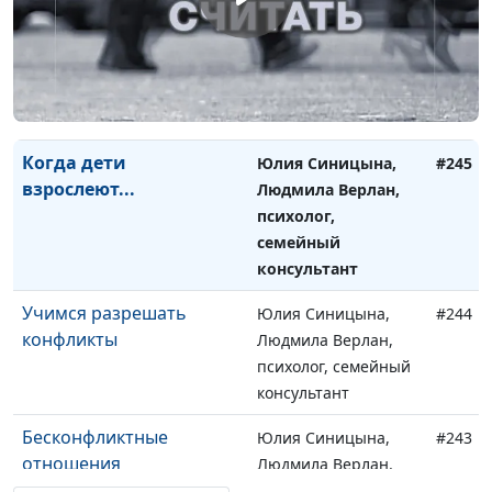
Строим отношения с
Юлия Синицына,
#246
"новыми родителями"
Людмила Верлан,
психолог, семейный
консультант
Когда дети
Юлия Синицына,
#245
взрослеют...
Людмила Верлан,
психолог,
семейный
консультант
Учимся разрешать
Юлия Синицына,
#244
конфликты
Людмила Верлан,
психолог, семейный
консультант
Бесконфликтные
Юлия Синицына,
#243
отношения
Людмила Верлан,
психолог, семейный