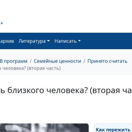
мужа?
2+
Нужно ли подд
отношения с 
оархив
Литература
Написать
супругами?
ТВ программ
Семейные ценности
Принято считать
Нужно ли борот
 человека? (вторая часть)
любовь?
ь близкого человека? (вторая ча
Излишняя обид
Как пережить