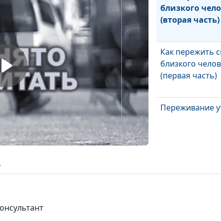
близкого чело
(вторая часть)
Как пережить 
близкого челов
(первая часть)
Переживание у
Эмоционально
ь
выгорание
консультант
Нужно ли защ