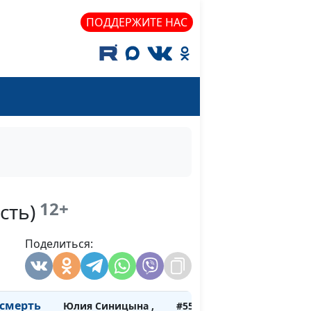
Мария Вачева,
ПОДДЕРЖИТЕ НАС
психолог-
консультант
ерживать
Юлия Синицына ,
#560
бывшими
Мария Вачева,
психолог-
консультант
ься за
Юлия Синицына ,
#559
Мария Вачева,
психолог-
консультант
12+
сть)
чивость
Юлия Синицына ,
#558
Поделиться:
Мария Вачева,
психолог-
консультант
 смерть
Юлия Синицына ,
#557