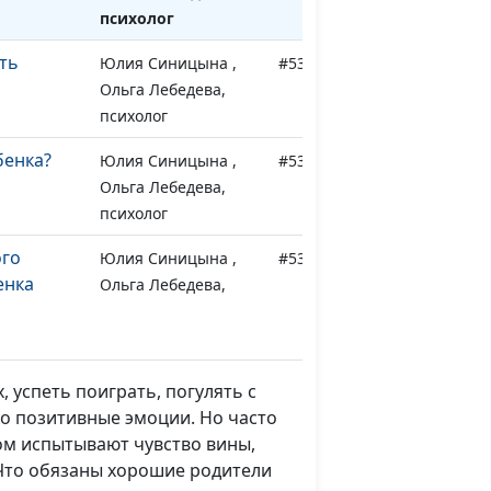
психолог
ть
Юлия Синицына ,
#534
Ольга Лебедева,
психолог
бенка?
Юлия Синицына ,
#533
Ольга Лебедева,
психолог
го
Юлия Синицына ,
#532
енка
Ольга Лебедева,
психолог
го
Юлия Синицына ,
#531
енка
Ольга Лебедева,
 успеть поиграть, погулять с
психолог
ко позитивные эмоции. Но часто
том испытывают чувство вины,
рвом
Юлия Синицына ,
#530
 Что обязаны хорошие родители
Ольга Лебедева,