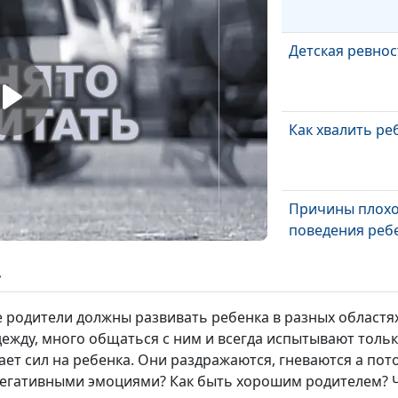
Детская ревнос
Как хвалить ре
Причины плохо
поведения реб
(вторая часть)
ь
Причины плохо
поведения реб
 родители должны развивать ребенка в разных областях,
(первая часть)
ежду, много общаться с ним и всегда испытывают толь
атает сил на ребенка. Они раздражаются, гневаются а по
Обучение в пе
с негативными эмоциями? Как быть хорошим родителем?
классе