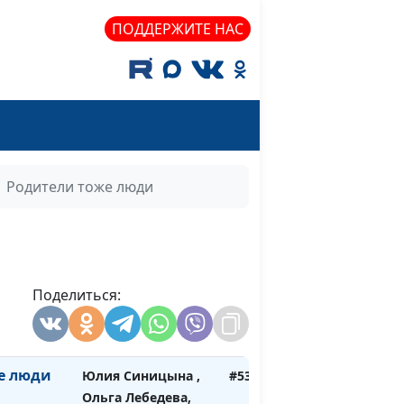
психолог
ПОДДЕРЖИТЕ НАС
тернет
Юлия Синицына ,
#539
Ольга Лебедева,
психолог
орошему
Юлия Синицына ,
#538
Ольга Лебедева,
психолог
Родители тоже люди
 (вторая
Юлия Синицына ,
#537
Ольга Лебедева,
психолог
 (первая
Поделиться:
Юлия Синицына ,
#536
Ольга Лебедева,
психолог
е люди
Юлия Синицына ,
#535
Ольга Лебедева,