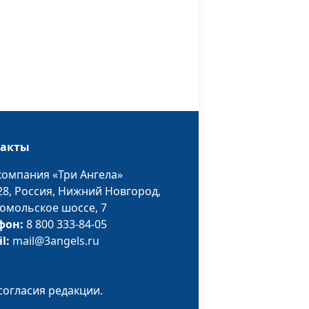
психолог
ок к
Юлия Синицына ,
#529
Ольга Лебедева,
психолог
кзаменом:
Юлия Синицына ,
#528
?
Ольга Лебедева,
психолог
такты
ания у
Юлия Синицына ,
#527
компания «Три Ангела»
Ольга Лебедева,
28,
Россия, Нижний Новгород,
психолог
омольское шоссе, 7
 развитии
Юлия Синицына ,
#526
фон:
8 800 333-84-05
Ольга Лебедева,
il:
mail@3angels.ru
психолог
ебенку
Юлия Синицына ,
#525
согласия редакции.
Ольга Лебедева,