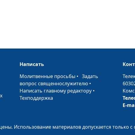
Готов ли ребен
школе?
Стресс перед э
как справиться
Написать
Кон
Развитие вним
•
Молитвенные просьбы
•
Задать
Теле
ребенка
вопрос священнослужителю
•
6030
Написать главному редактору
•
Комс
х
Значение сна в
Техподдержка
Теле
ребенка
E-ma
Как помогать р
ены. Использование материалов допускается только с 
учиться?