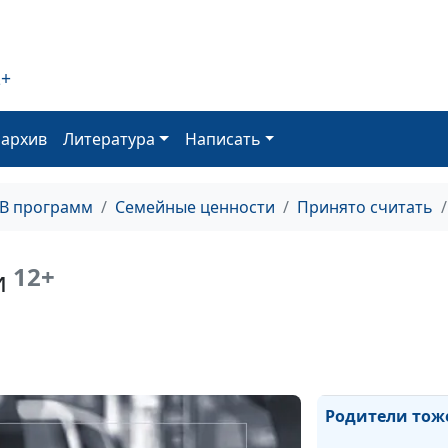
Безопасный ин
2+
для ребенка
оархив
Литература
Написать
Как научить х
поведению?
ТВ программ
Семейные ценности
Принято считать
Детские страхи
часть)
12+
и
Детские страхи
часть)
Родители тож