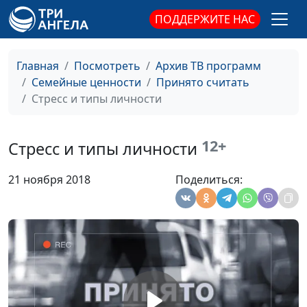
ПОДДЕРЖИТЕ НАС
Стресс и цели
Юлия Синицына,
#568
Ольга Ижогина,
практический
Главная
Посмотреть
Архив ТВ программ
психолог
Семейные ценности
Принято считать
Духовность как метод
Стресс и типы личности
Юлия Синицына ,
#567
борьбы со стрессом
Ольга Ижогина,
практический
12+
Стресс и типы личности
психолог
Стрессовый бак (вторая
Юлия Синицына ,
#566
21 ноября 2018
Поделиться:
часть)
Ольга Ижогина,
практический
психолог
Стрессовый бак (первая
Юлия Синицына ,
#565
часть)
Ольга Ижогина,
практический
психолог