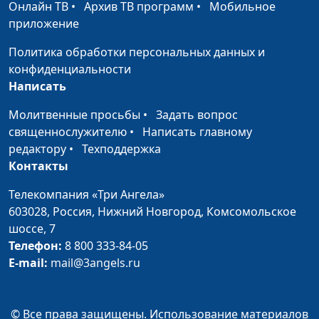
консультант
Онлайн ТВ
•
Архив ТВ программ
•
Мобильное
приложение
Как пережить смерть
Юлия Синицына ,
#556
близкого человека?
Мария Вачева,
Политика обработки персональных данных и
(первая часть)
психолог-
конфиденциальности
консультант
Написать
Переживание утраты
Юлия Синицына ,
#555
Молитвенные просьбы
•
Задать вопрос
Мария Вачева,
священнослужителю
•
Написать главному
психолог-
редактору
•
Техподдержка
консультант
Контакты
Эмоциональное
Юлия Синицына ,
#554
Телекомпания «Три Ангела»
выгорание
Мария Вачева,
603028,
Россия, Нижний Новгород,
Комсомольское
психолог-
шоссе, 7
консультант
Телефон:
8 800 333-84-05
E-mail:
mail@3angels.ru
Нужно ли защищать
Юлия Синицына ,
#553
детей от всех
Мария Вачева,
неприятностей?
психолог-
© Все права защищены. Использование материалов