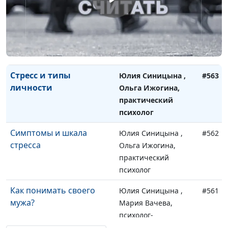
Разновидности стрессов
Юлия Синицына ,
#564
Ольга Ижогина,
практический
психолог
Стресс и типы
Юлия Синицына ,
#563
личности
Ольга Ижогина,
практический
психолог
Симптомы и шкала
Юлия Синицына ,
#562
стресса
Ольга Ижогина,
практический
психолог
Как понимать своего
Юлия Синицына ,
#561
мужа?
Мария Вачева,
психолог-
консультант