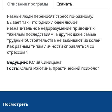
Описание програмы
Скачать
Нужно ли поддерживать
Юлия Синицына ,
#560
отношения с бывшими
Разные люди переносят стресс по-разному.
Мария Вачева,
супругами?
Бывает так, что одних людей любое
психолог-
незначительное недоразумение приводит к
консультант
тяжёлым последствиям, а других даже самые
Нужно ли бороться за
Юлия Синицына ,
#559
трудные обстоятельства не выбивают из колеи.
любовь?
Мария Вачева,
Как разным типам личности справляться со
психолог-
стрессом?
консультант
Ведущий
: Юлия Синицына
Излишняя обидчивость
Юлия Синицына ,
#558
Гость
: Ольга Ижогина, практический психолог
Мария Вачева,
психолог-
консультант
Как пережить смерть
Юлия Синицына ,
#557
близкого человека?
Мария Вачева,
Посмотреть
(вторая часть)
психолог-