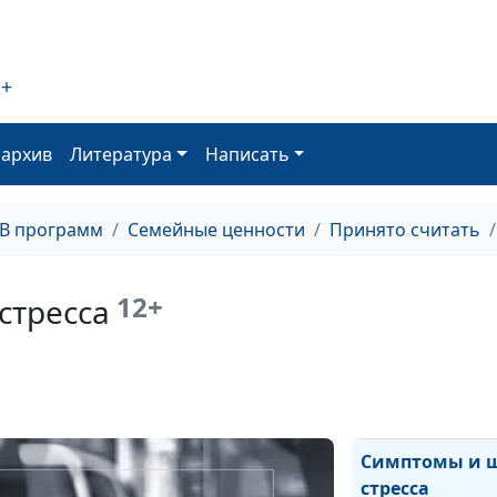
2+
Стрессовый бак
часть)
оархив
Литература
Написать
Разновидности
ТВ программ
Семейные ценности
Принято считать
12+
стресса
Стресс и типы 
Симптомы и 
стресса