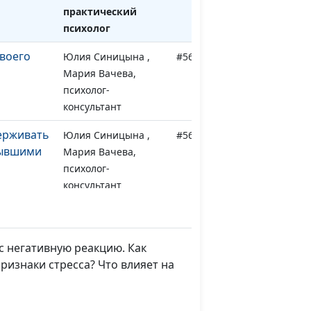
практический
психолог
воего
Юлия Синицына ,
#561
Мария Вачева,
психолог-
консультант
ерживать
Юлия Синицына ,
#560
бывшими
Мария Вачева,
психолог-
консультант
ься за
Юлия Синицына ,
#559
Мария Вачева,
психолог-
с негативную реакцию. Как
консультант
ризнаки стресса? Что влияет на
чивость
Юлия Синицына ,
#558
Мария Вачева,