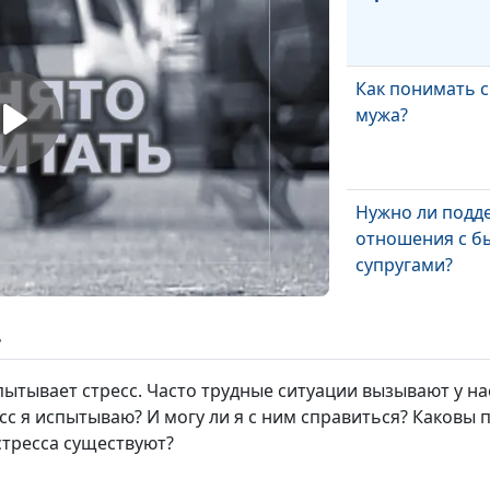
Как понимать с
мужа?
Нужно ли подд
отношения с 
супругами?
Нужно ли борот
ь
любовь?
ытывает стресс. Часто трудные ситуации вызывают у на
сс я испытываю? И могу ли я с ним справиться? Каковы п
стресса существуют?
Излишняя обид