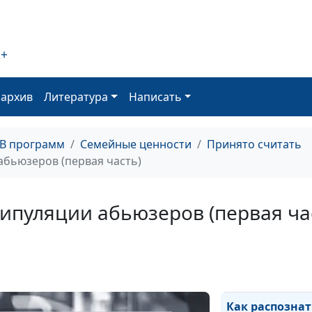
2+
Как не влюбить
оархив
Литература
Написать
тирана?
ТВ программ
Семейные ценности
Принято считать
абьюзеров (первая часть)
Как распознать
ипуляции абьюзеров (первая ча
манипуляции
абьюзеров (вт
часть)
Как распознат