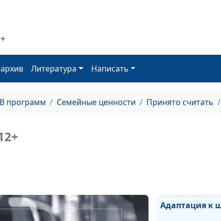
Хорошо учитьс
2+
оархив
Литература
Написать
Воспитание
самостоятельн
ребенке
ТВ программ
Семейные ценности
Принято считать
Я и мой ребенок
12+
Можно ли восп
гения?
Адаптация к 