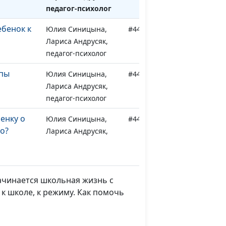
педагог-психолог
ебенок к
Юлия Синицына,
#449
Лариса Андрусяк,
педагог-психолог
апы
Юлия Синицына,
#448
Лариса Андрусяк,
педагог-психолог
бенку о
Юлия Синицына,
#447
о?
Лариса Андрусяк,
педагог-психолог
Юлия Синицына,
#446
Лариса Андрусяк,
 начинается школьная жизнь с
педагог-психолог
к школе, к режиму. Как помочь
и
Юлия Синицына,
#445
Лариса Андрусяк,