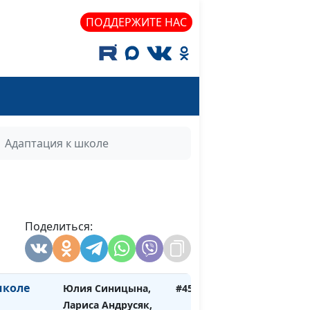
педагог-психолог
ПОДДЕРЖИТЕ НАС
я. Зачем?
Юлия Синицына,
#454
Лариса Андрусяк,
педагог-психолог
Юлия Синицына,
#453
ости в
Лариса Андрусяк,
педагог-психолог
Адаптация к школе
 - друзья
Юлия Синицына,
#452
Лариса Андрусяк,
педагог-психолог
итать
Поделиться:
Юлия Синицына,
#451
Лариса Андрусяк,
педагог-психолог
школе
Юлия Синицына,
#450
Лариса Андрусяк,