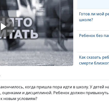
Готов ли мой р
школе?
Ребенок без п
Как сказать ре
смерти близког
ь
Дети и развод
 закончилось, когда пришла пора идти в школу. У детей
 оценками и дисциплиной. Ребенок должен привыкнуть 
 к новым условиям?
Приемные дет