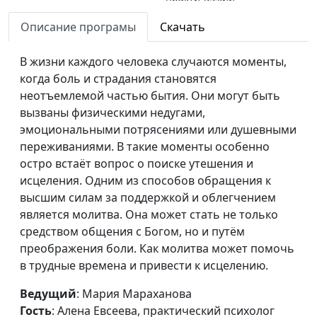
психолог
Описание програмы
Скачать
Кем является мужчина в
Мария Мараханова,
#908
семье?
В жизни каждого человека случаются моменты,
Алена Евсеева,
когда боль и страдания становятся
практический
неотъемлемой частью бытия. Они могут быть
психолог
вызваны физическими недугами,
Роли мужчины и
Мария Мараханова,
#907
эмоциональными потрясениями или душевными
женщины в семье
Алена Евсеева,
переживаниями. В такие моменты особенно
практический
остро встаёт вопрос о поиске утешения и
психолог
исцеления. Одним из способов обращения к
высшим силам за поддержкой и облегчением
Интимность и
Мария Мараханова,
#906
является молитва. Она может стать не только
духовность: есть ли
Алена Евсеева,
средством общения с Богом, но и путём
связь?
практический
преображения боли. Как молитва может помочь
психолог
в трудные времена и привести к исцелению.
Секс — просто
Мария Мараханова,
#905
Ведущий
: Мария Мараханова
удовольствие или нечто
Алена Евсеева,
Гость
: Алена Евсеева, практический психолог
большее?