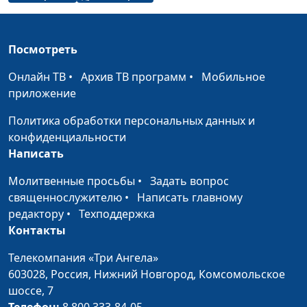
чужим успехам
практический
психолог
Посмотреть
Как отпустить плохое
Юлия Синицына,
#896
прошлое
Алина Караченцева,
Онлайн ТВ
•
Архив ТВ программ
•
Мобильное
практический
приложение
психолог
Политика обработки персональных данных и
Как сохранить
Юлия Синицына,
#895
конфиденциальности
молодость и красоту
Алина Караченцева,
Написать
практический
психолог
Молитвенные просьбы
•
Задать вопрос
священнослужителю
•
Написать главному
Как научиться слышать
Юлия Синицына,
#894
редактору
•
Техподдержка
друг друга
Алина Караченцева,
Контакты
практический
психолог
Телекомпания «Три Ангела»
603028,
Россия, Нижний Новгород,
Комсомольское
Психологическая
Юлия Синицына,
#893
шоссе, 7
зрелость. Зачем она нам
Алина Караченцева,
Телефон:
8 800 333-84-05