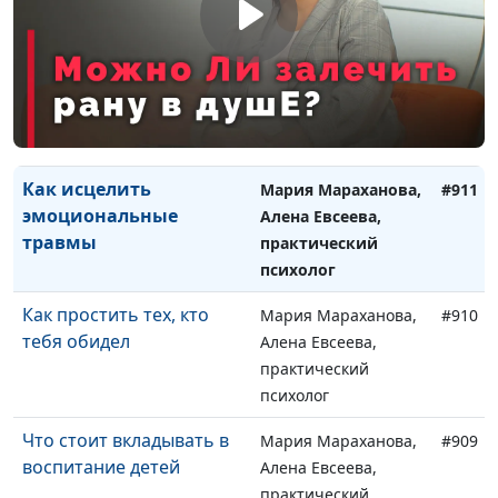
психолог
Одиночество в браке:
Мария Мараханова,
#912
если в семье нет
Алена Евсеева,
близости?
практический
психолог
Как исцелить
Мария Мараханова,
#911
эмоциональные
Алена Евсеева,
травмы
практический
психолог
Как простить тех, кто
Мария Мараханова,
#910
тебя обидел
Алена Евсеева,
практический
психолог
Что стоит вкладывать в
Мария Мараханова,
#909
воспитание детей
Алена Евсеева,
практический