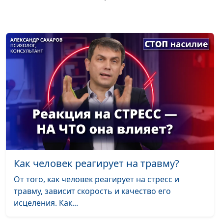
практический
психолог
Сепарация: пора
Мария Мараханова,
#904
уходить от родителей?
Алена Евсеева,
практический
психолог
Цифровая зависимость:
Юлия Синицына,
#903
как она влияет на нашу
Алина Караченцева,
психику
практический
психолог
Как стать
Юлия Синицына,
#902
психологически
Алина Караченцева,
Как человек реагирует на травму?
устойчивым
практический
психолог
От того, как человек реагирует на стресс и
травму, зависит скорость и качество его
Как экология влияет на
Юлия Синицына,
#901
исцеления. Как...
психику
Алина Караченцева,