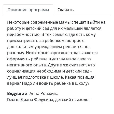
ребенка
Светлана Страж,
Описание програмы
Скачать
психолог
Доверие Богу в
Юлия Синицына,
#589
Некоторые современные мамы спешат выйти на
кризисной ситуации
Светлана Страж,
работу и детский сад для их малышей является
психолог
неизбежностью. В тех семьях, где есть кому
присматривать за ребенком, вопрос с
Что делать, если нет
Юлия Синицына,
#588
дошкольным учреждением решается по-
ресурсов для
Светлана Страж,
разному. Некоторые взрослые отказываются
сохранения
психолог
оформлять ребенка в детсад из-за своего
беременности?
негативного опыта. Другие же считают, что
социализация необходима и детский сад -
Принятие решения о
Юлия Синицына,
#587
лучшая подготовка к школе. Какая позиция
сохранении
Светлана Страж,
верна? Надо ли водить ребенка в школу?
беременности
психолог
Ведущий
: Анна Ронжина
Беременность: чья
Юлия Синицына,
#586
Гость
: Диана Федусива, детский психолог
ответственность?
Светлана Страж,
психолог