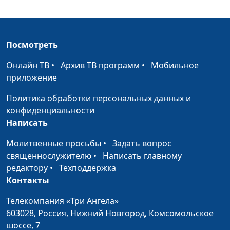
Осознанный отказ от
Юлия Синицына,
#585
материнства
Светлана Страж,
психолог
Посмотреть
Неосознанный отказ от
Юлия Синицына,
#584
материнства
Светлана Страж,
Онлайн ТВ
•
Архив ТВ программ
•
Мобильное
психолог
приложение
Причины абортов
Юлия Синицына,
#583
Политика обработки персональных данных и
Светлана Страж,
конфиденциальности
психолог
Написать
Профилактика абортов
Молитвенные просьбы
•
Задать вопрос
Юлия Синицына,
#582
священнослужителю
•
Написать главному
Светлана Страж,
редактору
•
Техподдержка
психолог
Контакты
Последствия аборта
Юлия Синицына,
#581
Телекомпания «Три Ангела»
Светлана Страж,
603028,
Россия, Нижний Новгород,
Комсомольское
психолог
шоссе, 7