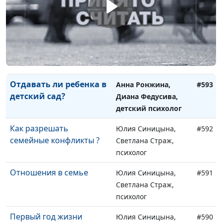
особенности
Диана Федусива,
дошкольников
детский психолог
Адаптация ребёнка к
Анна Ронжина,
#594
детскому саду
Диана Федусива,
детский психолог
Отдавать ли ребенка в
Анна Ронжина,
#593
детский сад?
Диана Федусива,
детский психолог
Как разрешать
Юлия Синицына,
#592
семейные конфликты ?
Светлана Страж,
психолог
Отношения в семье
Юлия Синицына,
#591
Светлана Страж,
психолог
Первый год жизни
Юлия Синицына,
#590