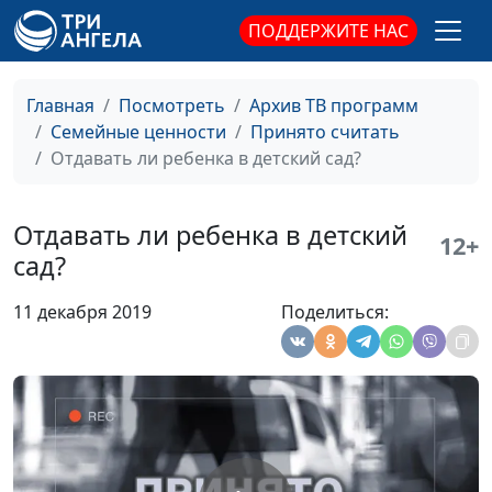
детей
Диана Федусива,
ПОДДЕРЖИТЕ НАС
детский психолог
Особенности общения с
Анна Ронжина,
#599
Главная
Посмотреть
Архив ТВ программ
детьми
Диана Федусива,
Семейные ценности
Принято считать
детский психолог
Отдавать ли ребенка в детский сад?
Возрастные кризисы у
Анна Ронжина,
#598
детей
Диана Федусива,
Отдавать ли ребенка в детский
12+
детский психолог
сад?
Психологическая
Анна Ронжина,
#597
11 декабря 2019
Поделиться:
готовность к школе
Диана Федусива,
детский психолог
Зачем ребенку играть?
Анна Ронжина,
#596
Диана Федусива,
детский психолог
Возрастные
Анна Ронжина,
#595