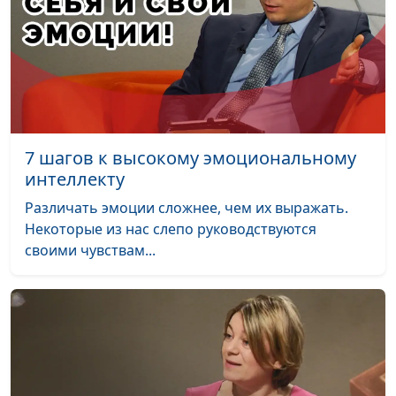
Почему трудно сделать
Юлия Синицына,
#609
выбор?
Мария Вачева,
психолог-консультант
Жизнь на пенсии
Юлия Синицына,
#608
Мария Вачева,
психолог-консультант
7 шагов к высокому эмоциональному
интеллекту
Детские страхи
Анна Ронжина, Диана
#607
Федусива, детский
Различать эмоции сложнее, чем их выражать.
психолог
Некоторые из нас слепо руководствуются
своими чувствам...
Влияние гаджетов на
Анна Ронжина, Диана
#606
психику ребенка
Федусива, детский
психолог
Гнев и агрессия у детей
Анна Ронжина, Диана
#605
Федусива, детский
психолог