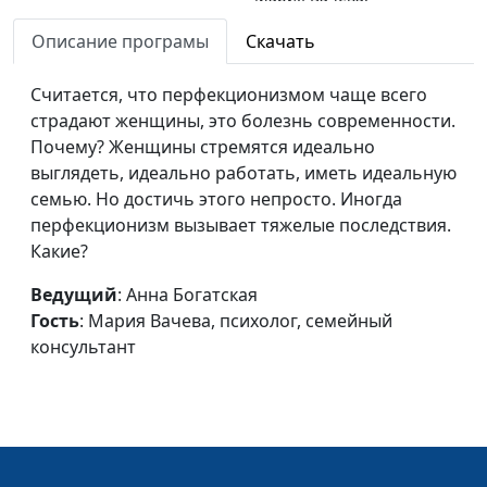
психолог, семейный
Описание програмы
Скачать
консультант
Внутренний
Считается, что перфекционизмом чаще всего
Анна Богатская,
#667
эмоциональный мир:
страдают женщины, это болезнь современности.
Мария Вачева,
что это?
Почему? Женщины стремятся идеально
психолог, семейный
выглядеть, идеально работать, иметь идеальную
консультант
семью. Но достичь этого непросто. Иногда
Как жить здесь и сейчас
Анна Богатская,
#666
перфекционизм вызывает тяжелые последствия.
Мария Вачева,
Какие?
психолог, семейный
Ведущий
: Анна Богатская
консультант
Гость
: Мария Вачева, психолог, семейный
Как отец влияет на
Анна Богатская,
#665
консультант
судьбу дочери?
Мария Вачева,
психолог, семейный
консультант
Влюбленность между
Анна Богатская,
#664
мужем и женой