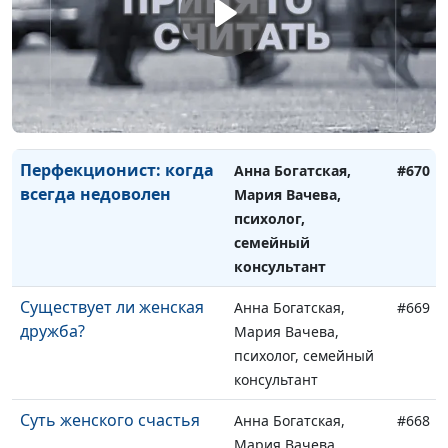
консультант
Роль женщины в семье
Анна Богатская,
#671
Мария Вачева,
психолог, семейный
консультант
Перфекционист: когда
Анна Богатская,
#670
всегда недоволен
Мария Вачева,
психолог,
семейный
консультант
Существует ли женская
Анна Богатская,
#669
дружба?
Мария Вачева,
психолог, семейный
консультант
Суть женского счастья
Анна Богатская,
#668
Мария Вачева,