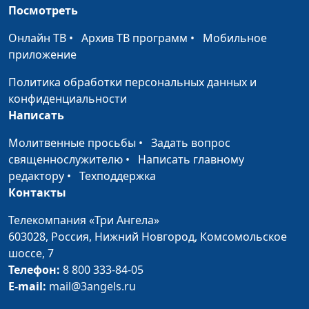
Мария Вачева,
Посмотреть
психолог, семейный
консультант
Онлайн ТВ
•
Архив ТВ программ
•
Мобильное
приложение
Эмоциональный
Анна Богатская,
#663
интеллект: как
Мария Вачева,
Политика обработки персональных данных и
управлять эмоциями
психолог, семейный
конфиденциальности
консультант
Написать
Ждать чуда или
Анна Богатская,
#662
Молитвенные просьбы
•
Задать вопрос
действовать самому?
Мария Вачева,
священнослужителю
•
Написать главному
психолог, семейный
редактору
•
Техподдержка
консультант
Контакты
После токсичных
Мария Мараханова,
#661
Телекомпания «Три Ангела»
отношений: способы
Александр Сахаров,
603028,
Россия, Нижний Новгород,
Комсомольское
восстановления
священнослужитель,
шоссе, 7
психолог,
Телефон:
8 800 333-84-05
консультант по
E-mail:
mail@3angels.ru
семейным