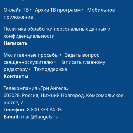
психолог
Онлайн ТВ
•
Архив ТВ программ
•
Мобильное
Поведение во время
Юлия Синицына,
#472
приложение
конфликта (вторая
Ольга Ижогина,
Политика обработки персональных данных и
часть)
психолог
конфиденциальности
Поведение во время
Юлия Синицына,
#471
Написать
конфликта (первая
Ольга Ижогина,
Молитвенные просьбы
•
Задать вопрос
часть)
психолог
священнослужителю
•
Написать главному
Причины конфликтов
редактору
•
Техподдержка
Юлия Синицына,
#470
Контакты
Ольга Ижогина,
психолог
Телекомпания «Три Ангела»
Когда мы конфликтуем?
603028,
Россия, Нижний Новгород,
Комсомольское
Юлия Синицына,
#469
шоссе, 7
Ольга Ижогина,
Телефон:
8 800 333-84-05
психолог
E-mail:
mail@3angels.ru
Восемь принципов
Юлия Синицына,
#468
здорового образа жизни
Сергей Смирнов,