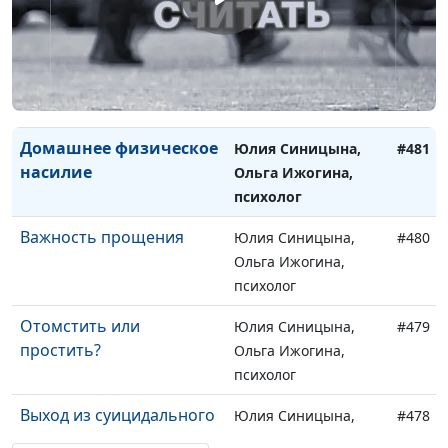
психолог
Виды домашнего
Юлия Синицына,
#482
насилия
Ольга Ижогина,
психолог
Домашнее физическое
Юлия Синицына,
#481
насилие
Ольга Ижогина,
психолог
Важность прощения
Юлия Синицына,
#480
Ольга Ижогина,
психолог
Отомстить или
Юлия Синицына,
#479
простить?
Ольга Ижогина,
психолог
Выход из суицидального
Юлия Синицына,
#478
состояния
Ольга Ижогина,