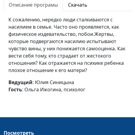
Описание програмы
Скачать
психолог
Как выйти из депрессии?
Юлия Синицына,
#477
К сожалению, нередко люди сталкиваются с
Ольга Ижогина,
насилием в семье. Часто оно проявляется, как
психолог
физическое издевательство, побои.Жертвы,
которые подвергаются насилию испытывают
Причины депрессии
Юлия Синицына,
#476
чувство вины, у них понижается самооценка. Как
Ольга Ижогина,
вести себя тому, кто страдает от жестокого
психолог
отношения? Как отражается на психике ребенка
плохое отношение к его матери?
Как управлять гневом?
Юлия Синицына,
#475
Ольга Ижогина,
Ведущий
: Юлия Синицына
психолог
Гость
: Ольга Ижогина, психолог
Причины гнева
Юлия Синицына,
#474
Ольга Ижогина,
психолог
Нужно ли подавлять
Юлия Синицына,
#473
гнев?
Ольга Ижогина,
Посмотреть