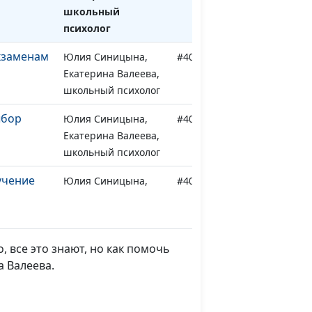
школьный
психолог
кзаменам
Юлия Синицына,
#402
Екатерина Валеева,
школьный психолог
ыбор
Юлия Синицына,
#401
Екатерина Валеева,
школьный психолог
учение
Юлия Синицына,
#400
Екатерина Валеева,
школьный психолог
Юлия Синицына,
#399
 все это знают, но как помочь
Екатерина Валеева,
 Валеева.
школьный психолог
ание
Юлия Синицына,
#398