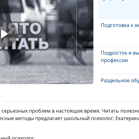
Подготовка к э
Подросток и в
профессии
Раздельное об
ь
Успех с детства
з серьезных проблем в настоящее время. Читать полезно,
есные методы предлагает школьный психолог, Екатерина
Домашнее зад
ьный психолог