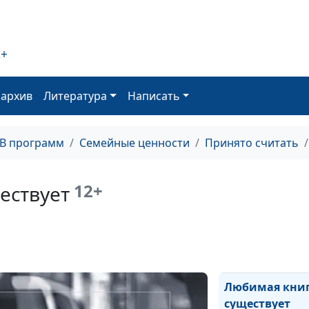
Детская ложь
2+
оархив
Литература
Написать
Приемные дети
ТВ программ
Семейные ценности
Принято считать
Семейный кино
12+
ествует
Как не попасть 
Любимая кни
существует