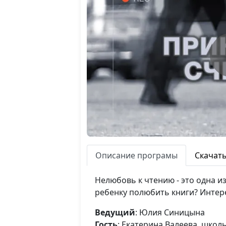
Описание програмы
Скачат
Нелюбовь к чтению - это одна и
ребенку полюбить книги? Интер
Ведущий
: Юлия Синицына
Гость
: Екатерина Валеева, школ