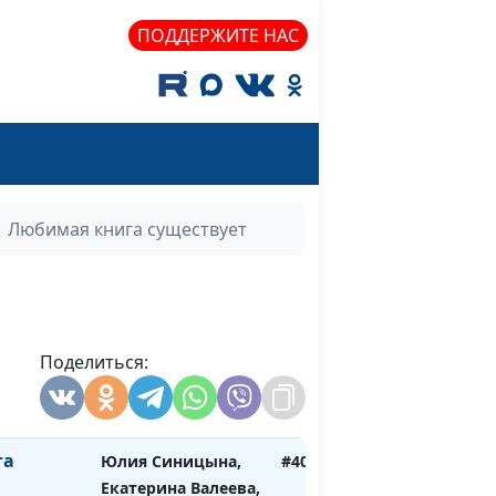
ПОДДЕРЖИТЕ НАС
Юлия Синицына,
#407
Алина
Гончар,педагог-
психолог
 в семье
Юлия Синицына,
#406
Екатерина Валеева,
школьный психолог
Любимая книга существует
сеанс
Юлия Синицына,
#405
Екатерина Валеева,
школьный психолог
в сеть
Поделиться:
Юлия Синицына,
#404
Екатерина Валеева,
школьный психолог
га
Юлия Синицына,
#403
Екатерина Валеева,