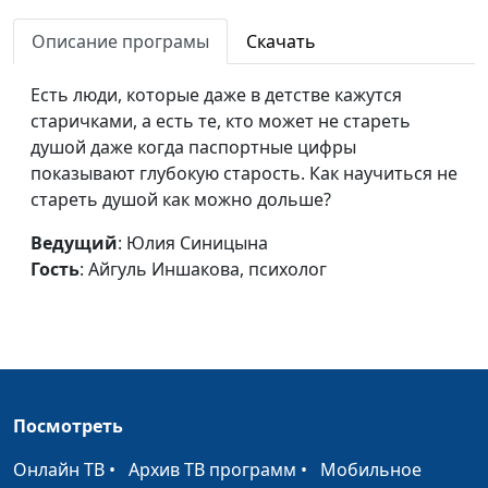
женственность
Айгуль Иншакова,
Описание програмы
Скачать
психолог
Как стать более
Юлия Синицына,
#858
Есть люди, которые даже в детстве кажутся
энергичной и смелой
Айгуль Иншакова,
старичками, а есть те, кто может не стареть
психолог
душой даже когда паспортные цифры
показывают глубокую старость. Как научиться не
Как негативные
Юлия Синицына,
#857
стареть душой как можно дольше?
установки мешают нам
Айгуль Иншакова,
жить
психолог
Ведущий
: Юлия Синицына
Гость
: Айгуль Иншакова, психолог
Четыре принципа
Юлия Синицына,
#856
самости
Айгуль Иншакова,
психолог
Шаги к здоровой
Юлия Синицына,
#855
самооценке
Айгуль Иншакова,
Посмотреть
психолог
Онлайн ТВ
•
Архив ТВ программ
•
Мобильное
Как реализовать себя
Юлия Синицына,
#854