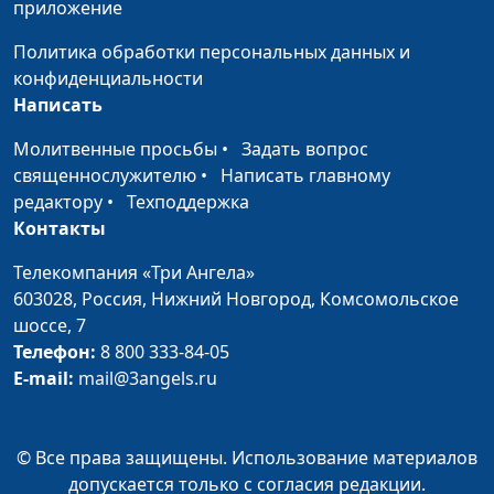
приложение
Айгуль Иншакова,
психолог
Политика обработки персональных данных и
конфиденциальности
Почему важно
Юлия Синицына,
#853
Написать
соблюдать личные
Айгуль Иншакова,
границы
психолог
Молитвенные просьбы
•
Задать вопрос
священнослужителю
•
Написать главному
Что делать с ленью и
Юлия Синицына,
#852
редактору
•
Техподдержка
выгоранием
Айгуль Иншакова,
Контакты
психолог
Телекомпания «Три Ангела»
Что такое пассивная
Юлия Синицына,
#851
603028,
Россия, Нижний Новгород,
Комсомольское
агрессия и откуда она
Айгуль Иншакова,
шоссе, 7
берётся
психолог
Телефон:
8 800 333-84-05
Почему я не хочу
E-mail:
mail@3angels.ru
Юлия Синицына,
#850
отношений?
Айгуль Иншакова,
психолог
© Все права защищены. Использование материалов
Могу ли я кого-то
Юлия Синицына,
#849
допускается только с согласия редакции.