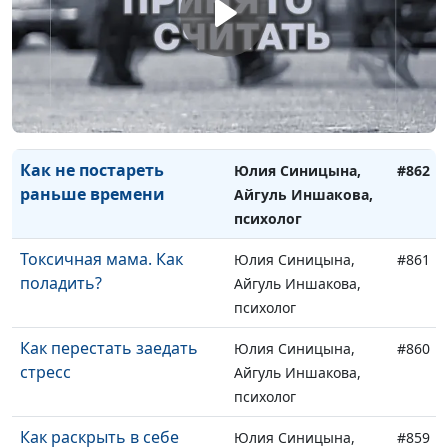
оставаться женщиной
Айгуль Иншакова,
психолог
Как реализовать свой
Юлия Синицына,
#863
потенциал
Айгуль Иншакова,
психолог
Как не постареть
Юлия Синицына,
#862
раньше времени
Айгуль Иншакова,
психолог
Токсичная мама. Как
Юлия Синицына,
#861
поладить?
Айгуль Иншакова,
психолог
Как перестать заедать
Юлия Синицына,
#860
стресс
Айгуль Иншакова,
психолог
Как раскрыть в себе
Юлия Синицына,
#859