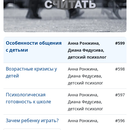
дошкольника
детский психолог
Вредные привычки
Анна Ронжина,
#600
детей
Диана Федусива,
детский психолог
Особенности общения
Анна Ронжина,
#599
с детьми
Диана Федусива,
детский психолог
Возрастные кризисы у
Анна Ронжина,
#598
детей
Диана Федусива,
детский психолог
Психологическая
Анна Ронжина,
#597
готовность к школе
Диана Федусива,
детский психолог
Зачем ребенку играть?
Анна Ронжина,
#596
Диана Федусива,