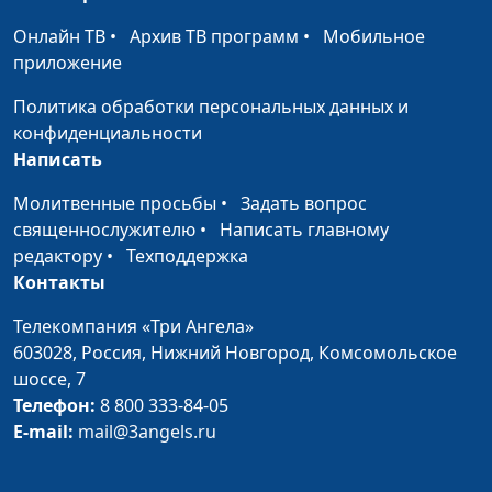
психолог
Онлайн ТВ
•
Архив ТВ программ
•
Мобильное
Первый год жизни
Юлия Синицына,
#590
приложение
ребенка
Светлана Страж,
Политика обработки персональных данных и
психолог
конфиденциальности
Доверие Богу в
Юлия Синицына,
#589
Написать
кризисной ситуации
Светлана Страж,
Молитвенные просьбы
•
Задать вопрос
психолог
священнослужителю
•
Написать главному
Что делать, если нет
редактору
•
Техподдержка
Юлия Синицына,
#588
ресурсов для
Контакты
Светлана Страж,
сохранения
психолог
Телекомпания «Три Ангела»
беременности?
603028,
Россия, Нижний Новгород,
Комсомольское
Принятие решения о
шоссе, 7
Юлия Синицына,
#587
сохранении
Телефон:
8 800 333-84-05
Светлана Страж,
беременности
E-mail:
mail@3angels.ru
психолог
Беременность: чья
Юлия Синицына,
#586