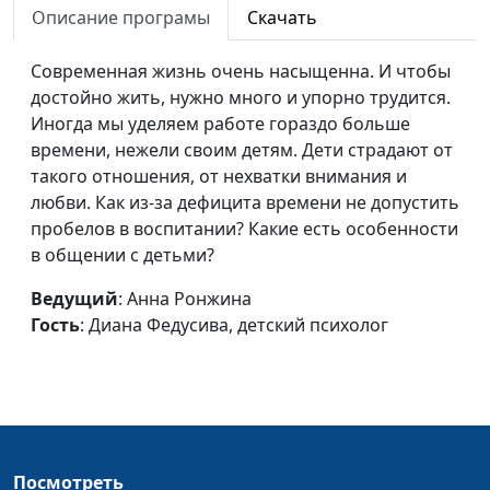
Описание програмы
Скачать
детский психолог
Возрастные
Анна Ронжина,
#595
Современная жизнь очень насыщенна. И чтобы
особенности
Диана Федусива,
достойно жить, нужно много и упорно трудится.
дошкольников
детский психолог
Иногда мы уделяем работе гораздо больше
времени, нежели своим детям. Дети страдают от
Адаптация ребёнка к
Анна Ронжина,
#594
такого отношения, от нехватки внимания и
детскому саду
Диана Федусива,
любви. Как из-за дефицита времени не допустить
детский психолог
пробелов в воспитании? Какие есть особенности
в общении с детьми?
Отдавать ли ребенка в
Анна Ронжина,
#593
детский сад?
Диана Федусива,
Ведущий
: Анна Ронжина
детский психолог
Гость
: Диана Федусива, детский психолог
Как разрешать
Юлия Синицына,
#592
семейные конфликты ?
Светлана Страж,
психолог
Отношения в семье
Юлия Синицына,
#591
Светлана Страж,
Посмотреть