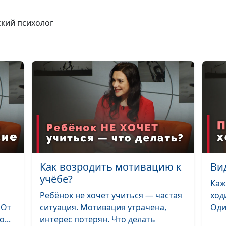
мотивации
ский психолог
Как мотивирова
учёбе подростк
Как вдохновить
на учёбу
Как возродить мотивацию к
Ви
Модель семьи: 
учёбе?
правильно?
Каж
Ребёнок не хочет учиться — частая
ход
 От
ситуация. Мотивация утрачена,
Оди
Как найти свое
...
интерес потерян. Что делать