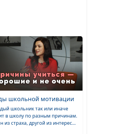
Ольга Лебедева,
клинический
психолог
ть к
Юлия Синицына,
#739
а
Ольга Лебедева,
клинический
психолог
 ребёнка
Юлия Синицына,
#738
Ольга Лебедева,
клинический
психолог
ды школьной мотивации
как
Мария Мараханова,
#737
Ольга Аванесова,
дый школьник так или иначе
психолог-тренер
ит в школу по разным причинам.
н из страха, другой из интерес...
Мария Мараханова,
#736