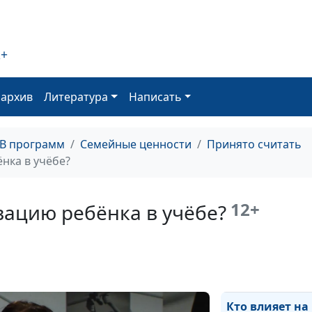
ребенка: как их
принимать?
2+
Как выстроить
с детьми
оархив
Литература
Написать
ТВ программ
Семейные ценности
Принято считать
Хороший родит
нка в учёбе?
поощрять
самостоятельн
12+
вацию ребёнка в учёбе?
Хороший родите
правильно про
любовь
Кто влияет на