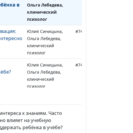
бёнка в
Ольга Лебедева,
клинический
психолог
вация:
Юлия Синицына,
#743
интересно
Ольга Лебедева,
клинический
психолог
Юлия Синицына,
#742
чёбе?
Ольга Лебедева,
клинический
психолог
кольную
Юлия Синицына,
#741
Ольга Лебедева,
клинический
 интереса к знаниям. Часто
психолог
но влияет на учебную
ддержать ребёнка в учёбе?
й
Юлия Синицына,
#740