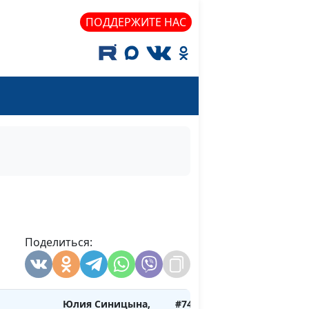
Ольга Лебедева,
ПОДДЕРЖИТЕ НАС
клинический
психолог
 границы
Юлия Синицына,
#747
Ольга Лебедева,
клинический
психолог
ель:
Юлия Синицына,
#746
Ольга Лебедева,
ость
клинический
психолог
ль: как
Юлия Синицына,
#745
являть
Поделиться:
Ольга Лебедева,
клинический
психолог
Юлия Синицына,
#744