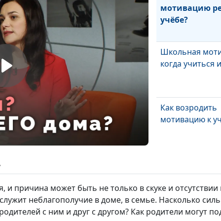
мотивацию ре
учёбе?
Школьная моти
когда учиться 
Как возродить
мотивацию к у
Что убивает ш
ь
мотивацию
, и причина может быть не только в скуке и отсутствии
лужит неблагополучие в доме, в семье. Насколько силь
дителей с ним и друг с другом? Как родители могут по
Виды школьно