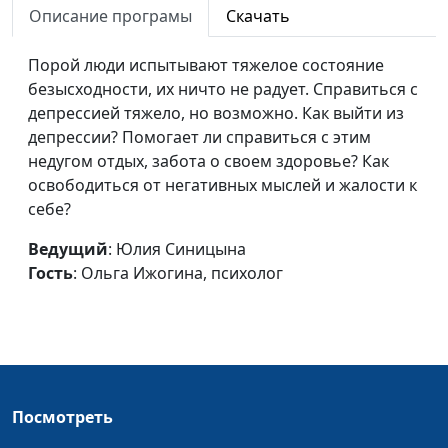
Описание програмы
Скачать
психолог
Нужно ли подавлять
Юлия Синицына,
#473
Порой люди испытывают тяжелое состояние
гнев?
Ольга Ижогина,
безысходности, их ничто не радует. Справиться с
психолог
депрессией тяжело, но возможно. Как выйти из
депрессии? Помогает ли справиться с этим
Поведение во время
Юлия Синицына,
#472
недугом отдых, забота о своем здоровье? Как
конфликта (вторая
Ольга Ижогина,
освободиться от негативных мыслей и жалости к
часть)
психолог
себе?
Поведение во время
Юлия Синицына,
#471
Ведущий
: Юлия Синицына
конфликта (первая
Ольга Ижогина,
Гость
: Ольга Ижогина, психолог
часть)
психолог
Причины конфликтов
Юлия Синицына,
#470
Ольга Ижогина,
психолог
Когда мы конфликтуем?
Юлия Синицына,
#469
Посмотреть
Ольга Ижогина,