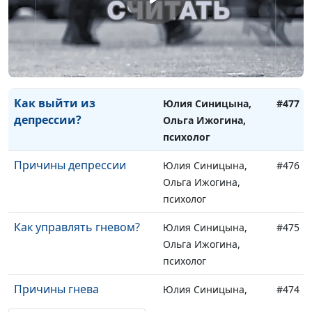
психолог
Выход из суицидального
Юлия Синицына,
#478
состояния
Ольга Ижогина,
психолог
Как выйти из
Юлия Синицына,
#477
депрессии?
Ольга Ижогина,
психолог
Причины депрессии
Юлия Синицына,
#476
Ольга Ижогина,
психолог
Как управлять гневом?
Юлия Синицына,
#475
Ольга Ижогина,
психолог
Причины гнева
Юлия Синицына,
#474
Ольга Ижогина,