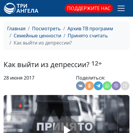
психолог
ПОДДЕРЖИТЕ НАС
Роли агрессора и
Юлия Синицына,
#483
жертвы
Ольга Ижогина,
Главная
Посмотреть
Архив ТВ программ
психолог
Семейные ценности
Принято считать
Как выйти из депрессии?
Виды домашнего
Юлия Синицына,
#482
насилия
Ольга Ижогина,
психолог
12+
Как выйти из депрессии?
Домашнее физическое
Юлия Синицына,
#481
28 июня 2017
Поделиться:
насилие
Ольга Ижогина,
психолог
Важность прощения
Юлия Синицына,
#480
Ольга Ижогина,
психолог
Отомстить или
Юлия Синицына,
#479
простить?
Ольга Ижогина,