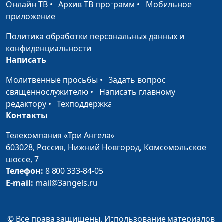
Онлайн ТВ
•
Архив ТВ программ
•
Мобильное
психолог
приложение
Восемь принципов
Юлия Синицына,
#468
Политика обработки персональных данных и
здорового образа жизни
Сергей Смирнов,
конфиденциальности
представитель
Написать
общероссийской
общественной
Молитвенные просьбы
•
Задать вопрос
организации «Лига
священнослужителю
•
Написать главному
здоровья нации»
редактору
•
Техподдержка
Контакты
Здоровый образ жизни:
Юлия Синицына,
#467
как начать?
Сергей Смирнов,
Телекомпания «Три Ангела»
представитель
603028,
Россия, Нижний Новгород,
Комсомольское
общероссийской
шоссе, 7
общественной
Телефон:
8 800 333-84-05
организации «Лига
E-mail:
mail@3angels.ru
здоровья нации»
Причины ранних
Юлия Синицына,
#466
© Все права защищены. Использование материалов
половых отношений
Сергей Смирнов,