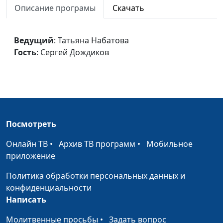
Описание програмы
Скачать
Маска, я тебя знаю!
Ирина Менделеева,
#43
Сергей Дождиков
Ведущий
: Татьяна Набатова
Как победить
Менделеева И.,
#42
Гость
: Сергей Дождиков
созависимость
Дьячкова Людмила,
врач-нарколог
Созависимость
Менделеева И.,
#41
Дьячкова Людмила,
врач-нарколог
Посмотреть
Преодоление
Менделеева И.,
#40
Онлайн ТВ
•
Архив ТВ программ
•
Мобильное
зависимости
Дьячкова Людмила,
приложение
врач-нарколог
Политика обработки персональных данных и
Привычка выпивать
Менделеева И.,
#39
конфиденциальности
Дьячкова Людмила,
Написать
врач-нарколог
Молитвенные просьбы
•
Задать вопрос
Право на ошибку
Менделеева И.,
#38