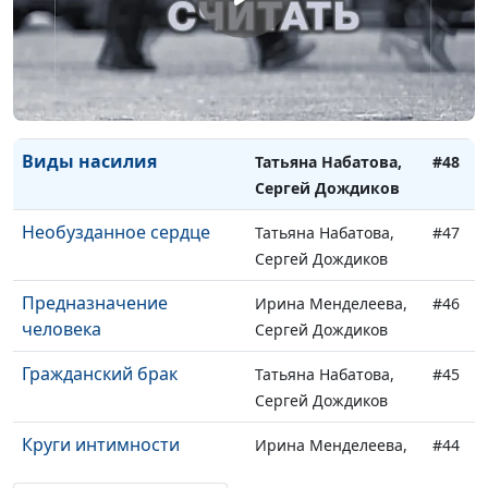
Готовность к браку
Ирина Менделеева,
#50
Сергей Дождиков
Виды зависимости
Татьяна Набатова,
#49
Сергей Дождиков
Виды насилия
Татьяна Набатова,
#48
Сергей Дождиков
Необузданное сердце
Татьяна Набатова,
#47
Сергей Дождиков
Предназначение
Ирина Менделеева,
#46
человека
Сергей Дождиков
Гражданский брак
Татьяна Набатова,
#45
Сергей Дождиков
Круги интимности
Ирина Менделеева,
#44
Сергей Дождиков