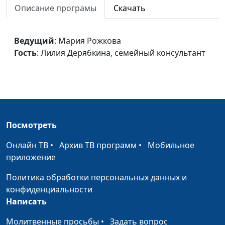
Описание програмы
Скачать
В фокусе – семья
Мария Рожкова,
#285
Лилия Дерябкина,
Ведущий
: Мария Рожкова
семейный
Гость
: Лилия Дерябкина, семейный консультант
консультант
Самоуважение –
Мария Рожкова,
#284
фундамент
Лилия Дерябкина,
взаимоотношений
семейный
консультант
Посмотреть
Низкая самооценка
Мария Рожкова,
#283
Онлайн ТВ
•
Архив ТВ программ
•
Мобильное
Лилия Дерябкина,
приложение
семейный
консультант
Политика обработки персональных данных и
конфиденциальности
Отцы и дети: причины
Мария Рожкова,
#282
Написать
непонимания
Лилия Дерябкина,
семейный
Молитвенные просьбы
•
Задать вопрос