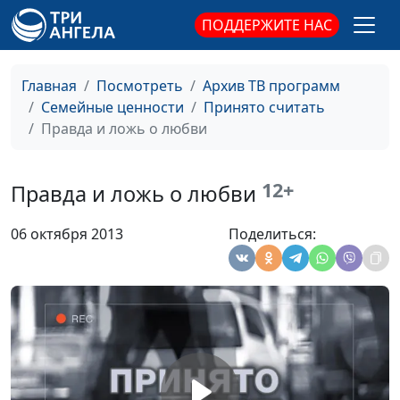
ПОДДЕРЖИТЕ НАС
Как планировать
Мария Рожкова,
#293
семейный бюджет?
Лилия Дерябкина,
семейный
Главная
Посмотреть
Архив ТВ программ
консультант
Семейные ценности
Принято считать
Как "растянуть" сутки?
Правда и ложь о любви
Мария Рожкова,
#292
Лилия Дерябкина,
семейный
12+
Правда и ложь о любви
консультант
Критика
Мария Рожкова,
#291
06 октября 2013
Поделиться:
Лилия Дерябкина,
семейный
консультант
Как разрешать
Мария Рожкова,
#290
конфликты
Лилия Дерябкина,
семейный
консультант