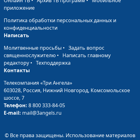
Онлайн ТВ
•
Архив ТВ программ
•
Мобильное
семейного
приложение
консультирования и
психотерапии
Политика обработки персональных данных и
конфиденциальности
Страх упущенных
Мария Мараханова,
#927
Написать
возможностей
Мария Вачева,
психолог, магистр
Молитвенные просьбы
•
Задать вопрос
семейного
священнослужителю
•
Написать главному
консультирования и
редактору
•
Техподдержка
психотерапии
Контакты
Сексуальность и вера:
Мария Мараханова,
#926
Телекомпания «Три Ангела»
почему нам трудно
Мария Вачева,
603028,
Россия, Нижний Новгород,
Комсомольское
говорить об этом?
психолог, магистр
шоссе, 7
семейного
Телефон:
8 800 333-84-05
консультирования и
E-mail:
mail@3angels.ru
психотерапии
Можно ли быть
Мария Мараханова,
#925
© Все права защищены. Использование материалов
христианином и
Мария Вачева,