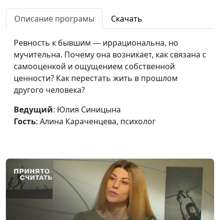
Злость на близких:
Юлия Синицына,
#934
почему это происходит?
Описание програмы
Скачать
Алина Караченцева,
психолог
Ревность к бывшим — иррациональна, но
Меняется ли характер
Юлия Синицына,
#933
мучительна. Почему она возникает, как связана с
после 40?
Алина Караченцева,
самооценкой и ощущением собственной
психолог
ценности? Как перестать жить в прошлом
другого человека?
Дети и утрата: как
Мария Мараханова,
#932
помочь ребёнку
Мария Вачева,
Ведущий
: Юлия Синицына
справиться с потерей?
психолог, магистр
Гость
: Алина Караченцева, психолог
семейного
консультирования и
психотерапии
Влияние слов на нашу
Мария Мараханова,
#931
жизнь
Мария Вачева,
психолог, магистр
семейного