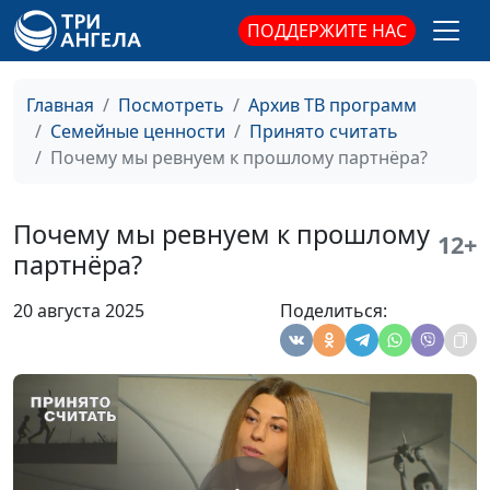
исцелению
Алина Караченцева,
ПОДДЕРЖИТЕ НАС
психолог
Как принять себя по-
Юлия Синицына,
#943
Главная
Посмотреть
Архив ТВ программ
христиански
Алина Караченцева,
Семейные ценности
Принято считать
психолог
Почему мы ревнуем к прошлому партнёра?
Как социум
Юлия Синицына,
#942
программирует наши
Алина Караченцева,
Почему мы ревнуем к прошлому
12+
неудачи
психолог
партнёра?
Почему люди любят
Юлия Синицына,
#941
20 августа 2025
Поделиться:
страдать?
Алина Караченцева,
психолог
Как распознать
Юлия Синицына,
#940
манипулятора в близком
Алина Караченцева,
человеке
психолог
Увольнение без
Юлия Синицына,
#939