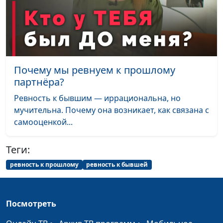
консультирования и
психотерапии
Эмоциональное
Мария Мараханова,
#930
выгорание: способы
Мария Вачева,
восстановления
психолог, магистр
Почему мы ревнуем к прошлому
семейного
партнёра?
консультирования и
психотерапии
Ревность к бывшим — иррациональна, но
мучительна. Почему она возникает, как связана с
Религиозная
Мария Мараханова,
#929
самооценкой...
тревожность: между
Мария Вачева,
верой и патологией
психолог, магистр
Теги:
семейного
консультирования и
ревность к прошлому
ревность к бывшей
психотерапии
Бог не исцеляет: что
Мария Мараханова,
#928
Посмотреть
делать?
Мария Вачева,
психолог, магистр