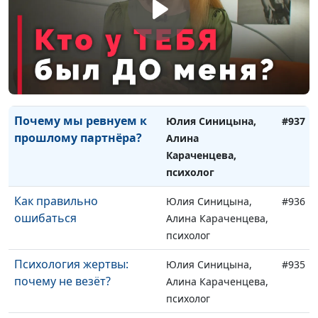
депрессии — как?
Алина Караченцева,
психолог
Кризис 30+: жизнь
Юлия Синицына,
#938
прошла мимо?
Алина Караченцева,
психолог
Почему мы ревнуем к
Юлия Синицына,
#937
прошлому партнёра?
Алина
Караченцева,
психолог
Как правильно
Юлия Синицына,
#936
ошибаться
Алина Караченцева,
психолог
Психология жертвы:
Юлия Синицына,
#935
почему не везёт?
Алина Караченцева,
психолог