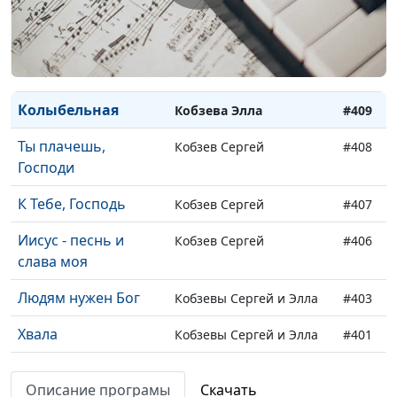
Вифлеем
Кобзева Элла
#427
Ты - мой причал
Кобзева Элла
#423
Рождество
Кобзевы Сергей и Элла
#411
Колыбельная
Кобзева Элла
#409
Ты плачешь,
Кобзев Сергей
#408
Господи
К Тебе, Господь
Кобзев Сергей
#407
Иисус - песнь и
Кобзев Сергей
#406
слава моя
Людям нужен Бог
Кобзевы Сергей и Элла
#403
Хвала
Кобзевы Сергей и Элла
#401
Облака
Сергей и Элеонора
#398
Описание програмы
Скачать
Кобзевы