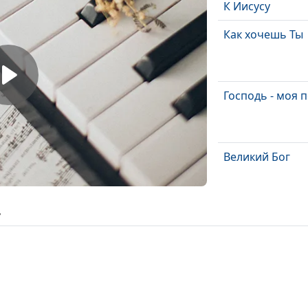
К Иисусу
Как хочешь Ты
Господь - моя 
Великий Бог
ь
За родных и
близких
Путеводная зве
Иисус Христос -
надежда мира