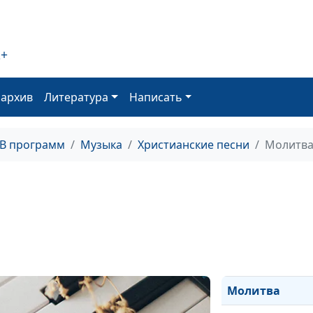
Я знаю, Бог печ
обо мне
2+
Услышь меня
оархив
Литература
Написать
Ты скала моя
Среди тревог
ТВ программ
Музыка
Христианские песни
Молитв
Разве не радос
Полн любви
Наш добрый Бо
Молитва