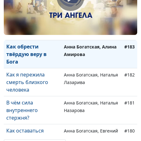
Сила быть собой
Анна Богатская, Марина
#184
Перешивкина
Как обрести
Анна Богатская, Алина
#183
твёрдую веру в
Амирова
Бога
Как я пережила
Анна Богатская, Наталья
#182
смерть близкого
Лазарива
человека
В чём сила
Анна Богатская, Наталья
#181
внутреннего
Назарова
стержня?
Как оставаться
Анна Богатская, Евгений
#180
христианином, если
Перешивкин,