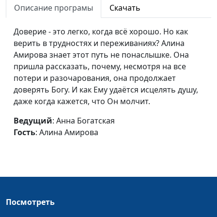
родители против.
Описание програмы
Скачать
священнослужитель
Мой личный опыт
Доверие - это легко, когда всё хорошо. Но как
Как я стал
Анна Ронжина, Роман
#179
верить в трудностях и переживаниях? Алина
верующим
Савенко,
Амирова знает этот путь не понаслышке. Она
человеком
священнослужитель
пришла рассказать, почему, несмотря на все
потери и разочарования, она продолжает
Как я создал курс
Анна Ронжина, Роман
#178
доверять Богу. И как Ему удаётся исцелять душу,
«Второй шанс для
Савенко,
даже когда кажется, что Он молчит.
Библии»
священнослужитель,
магистр практического
Ведущий
: Анна Богатская
богословия
Гость
: Алина Амирова
Как я нашёл
Дарья Павлова, Илья
#177
благословение в
Гулаков,
испытаниях
священнослужитель,
магистр педагогической
теологии
Посмотреть
Как можно
Дарья Павлова, Илья
#176