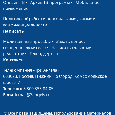
Онлайн ТВ
•
Архив ТВ программ
•
Мобильное
послужить Богу?
Гулаков,
приложение
священнослужитель,
магистр педагогической
Политика обработки персональных данных и
теологии
конфиденциальности
Написать
Как я обрёл силу в
Анна Богатская, Сергей
#175
Боге
Торской,
Молитвенные просьбы
•
Задать вопрос
священнослужитель
священнослужителю
•
Написать главному
редактору
•
Техподдержка
Что помогло мне
Анна Богатская, Дарья
#174
Контакты
стать увереннее в
Павлова
себе
Телекомпания «Три Ангела»
603028,
Россия, Нижний Новгород,
Комсомольское
Бог - приоритет в
Анна Богатская, Тамара
#173
шоссе, 7
моей жизни
Дмитриевна Кульпина
Телефон:
8 800 333-84-05
E-mail:
mail@3angels.ru
Как Бог благословил
Анна Богатская, Михаил
#172
меня
Долженко,
священнослужитель
© Все права защищены. Использование материалов