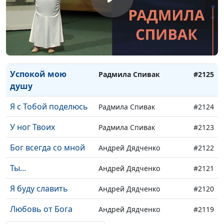
Ты дал мне крылья
Радмила Спивак
#2128
Храни мой мир
Радмила Спивак
#2127
Я иду к Источнику
Радмила Спивак
#2126
Успокой мою
Радмила Спивак
#2125
душу
Я с Тобой поделюсь
Радмила Спивак
#2124
У ног Твоих
Радмила Спивак
#2123
Бог всегда со мной
Андрей Дядченко
#2122
Ты...
Андрей Дядченко
#2121
Я буду славить
Андрей Дядченко
#2120
Любовь от Бога
Андрей Дядченко
#2119