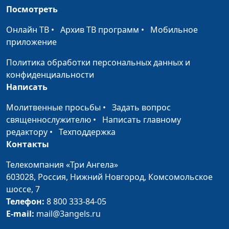
Посмотреть
Крылья мне дай
Лола Кафтанова
#2099
Онлайн ТВ
•
Архив ТВ программ
•
Мобильное
Услышь, услышь
Лола Кафтанова
#2098
приложение
меня, мой Бог!
Политика обработки персональных данных и
Господь нас создал
Лола Кафтанова
#2097
конфиденциальности
в этот мир
Написать
Перед Тобой
Лола Кафтанова
#2096
Молитвенные просьбы
•
Задать вопрос
склонюсь я в
священнослужителю
•
Написать главному
тишине
редактору
•
Техподдержка
Контакты
Прости, Господь,
Лола Кафтанова
#2095
что не хожу по
Телекомпания «Три Ангела»
водам
603028,
Россия, Нижний Новгород,
Комсомольское
шоссе, 7
Отец Благой, Ты -
Лола Кафтанова
#2094
Телефон:
8 800 333-84-05
Свет и Жизнь
E-mail:
mail@3angels.ru
Лето Божие
Маргарита Колываенко
#2093