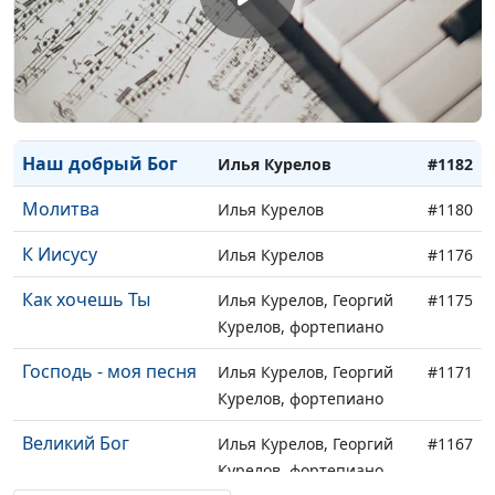
Среди тревог
Илья Курелов
#1186
Разве не радость?
Илья Курелов
#1184
Полн любви
Илья Курелов, Георгий
#1183
Курелов, фортепиано
Наш добрый Бог
Илья Курелов
#1182
Молитва
Илья Курелов
#1180
К Иисусу
Илья Курелов
#1176
Как хочешь Ты
Илья Курелов, Георгий
#1175
Курелов, фортепиано
Господь - моя песня
Илья Курелов, Георгий
#1171
Курелов, фортепиано
Великий Бог
Илья Курелов, Георгий
#1167
Курелов, фортепиано