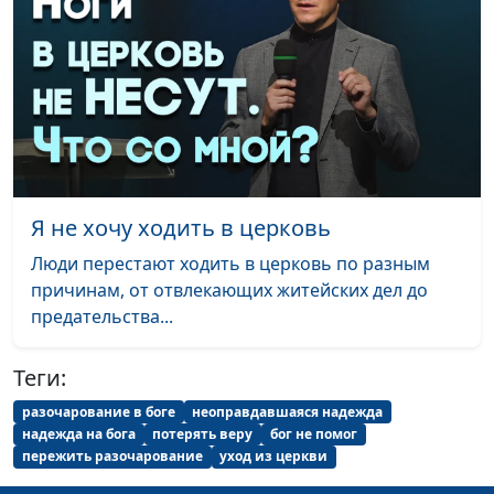
Волонтерство: работа,
Андрей Юнак, Игорь
#585
за которую не платят
Кириченко,
священнослужитель
Зачем я верю, во что я
Андрей Юнак, Игорь
#584
верю? (вторая часть)
Кириченко,
священнослужитель
Зачем я верю, во что я
Андрей Юнак, Игорь
#583
Я не хочу ходить в церковь
верю? (первая часть)
Кириченко,
Люди перестают ходить в церковь по разным
священнослужитель
причинам, от отвлекающих житейских дел до
Гармония в семье
Андрей Юнак, Игорь
#582
предательства...
Кириченко,
священнослужитель
Теги:
Воспитание и
Андрей Юнак, Игорь
#581
разочарование в боге
неоправдавшаяся надежда
надежда на бога
потерять веру
бог не помог
образование Иосифа
Кириченко,
пережить разочарование
уход из церкви
священнослужитель