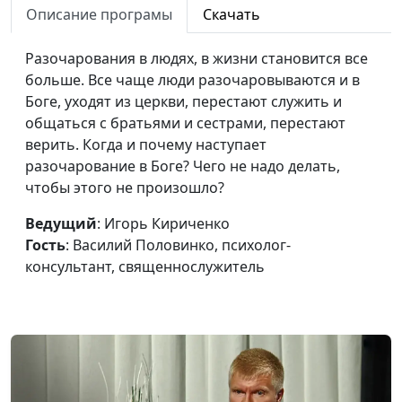
Описание програмы
Скачать
страсть к совершенству
Василий Половинко,
психолог-
Разочарования в людях, в жизни становится все
консультант,
больше. Все чаще люди разочаровываются и в
священнослужитель
Боге, уходят из церкви, перестают служить и
О жалости к людям
общаться с братьями и сестрами, перестают
Игорь Кириченко,
#605
верить. Когда и почему наступает
Василий Половинко,
разочарование в Боге? Чего не надо делать,
психолог-
чтобы этого не произошло?
консультант,
священнослужитель
Ведущий
: Игорь Кириченко
Страхи и фобии: не дай
Гость
: Василий Половинко, психолог-
Игорь Кириченко,
#604
себя запугать
консультант, священнослужитель
Василий Половинко,
психолог-
консультант,
священнослужитель
Такие разные страхи:
Игорь Кириченко,
#603
польза и вред
Василий Половинко,