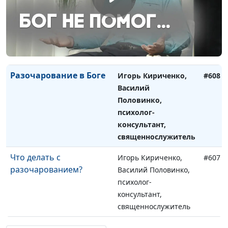
Правда или ложь: что
Игорь Кириченко,
#609
выбрать?
Василий Половинко,
психолог-
консультант,
священнослужитель
Разочарование в Боге
Игорь Кириченко,
#608
Василий
Половинко,
психолог-
консультант,
священнослужитель
Что делать с
Игорь Кириченко,
#607
разочарованием?
Василий Половинко,
психолог-
консультант,
священнослужитель
Перфекционизм -
Игорь Кириченко,
#606