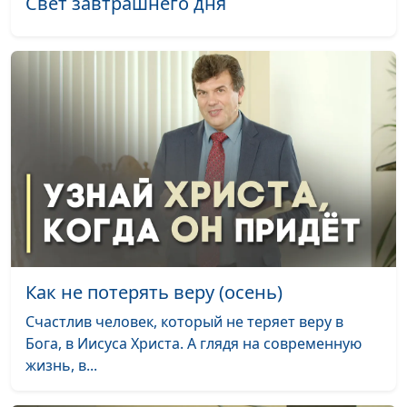
Свет завтрашнего дня
Какая работа подходит
Андрей Юнак, Игорь
#596
христианину?
Кириченко,
священнослужитель
Что значит упоминать
Андрей Юнак, Игорь
#595
имя Божье всуе?
Кириченко,
священнослужитель
Не сотвори себе кумира
Андрей Юнак, Игорь
#594
Кириченко,
священнослужитель
Заповедь первая
Андрей Юнак, Игорь
#593
Кириченко,
Как не потерять веру (осень)
священнослужитель
Счастлив человек, который не теряет веру в
Бога, в Иисуса Христа. А глядя на современную
Сказать правду или
Андрей Юнак, Игорь
#592
жизнь, в...
солгать?
Кириченко,
священнослужитель