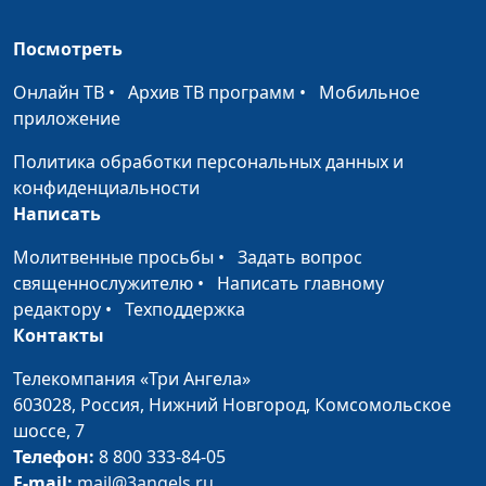
Голос совести всегда
Андрей Юнак,
#580
верен?
Максим Каминский,
Посмотреть
священнослужитель
Онлайн ТВ
•
Архив ТВ программ
•
Мобильное
Религия - беда
Андрей Юнак,
#579
приложение
человечества
Максим Каминский,
Политика обработки персональных данных и
священнослужитель
конфиденциальности
Библия только для
Андрей Юнак,
#578
Написать
взрослых?
Максим Каминский,
Молитвенные просьбы
•
Задать вопрос
священнослужитель
священнослужителю
•
Написать главному
Как выбрать церковь и
Андрей Юнак,
#577
редактору
•
Техподдержка
не попасть в ад?
Максим Каминский,
Контакты
священнослужитель
Телекомпания «Три Ангела»
Верить или доверять
Андрей Юнак,
#576
603028,
Россия, Нижний Новгород,
Комсомольское
Богу?
Максим Каминский,
шоссе, 7
священнослужитель
Телефон:
8 800 333-84-05
E-mail:
mail@3angels.ru