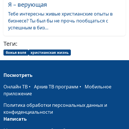
Я – верующая
Стоит ли
Настя Сергеева, Маша
#28
Тебе интересны живые христианские опыты в
говорить о Боге в
Мараханова, Оля
бизнесе? Ты был бы не прочь пообщаться с
интернете?
Феофанова, Вика Булатова,
успешным в биз...
Таня Булатова
Можно ли
Теги:
Настя Сергеева, Маша
#27
постоянно быть
Мараханова, Оля
божья воля
христианская жизнь
счастливым?
Феофанова, Вика Булатова,
Таня Булатова
Посмотреть
Сплетники и
Настя Сергеева, Маша
#26
сплетни
Мараханова, Оля
Онлайн ТВ
•
Архив ТВ программ
•
Мобильное
Феофанова, Вика Булатова,
приложение
Таня Булатова
Политика обработки персональных данных и
Полное доверие
Настя Сергеева, Маша
#24
конфиденциальности
Богу реально?
Мараханова, Оля
Написать
Феофанова, Вика Булатова,
Таня Булатова