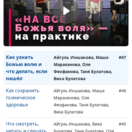
Феофанова, Таня Булатова,
Вика Булатова
Стоит ли верить
Айгуль Иншакова, Маша
#48
снам?
Мараханова, Оля
Феофанова, Таня Булатова,
Вика Булатова
Как узнать
Айгуль Иншакова, Маша
#47
Божью волю и
Мараханова, Оля
что делать, если
Феофанова, Таня Булатова,
нашёл
Вика Булатова
Как сохранить
Айгуль Иншакова, Маша
#46
психическое
Мараханова, Оля
здоровье
Феофанова, Таня Булатова,
Вика Булатова
Что смотреть,
Айгуль Иншакова, Вика
#45
читать и слушать
Булатова, Таня Булатова, Оля