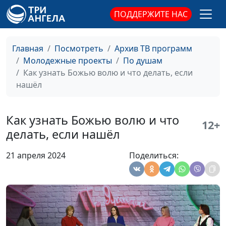
ПОДДЕРЖИТЕ НАС
Учим детей
Айгуль Иншакова, Маша
#52
Главная
Посмотреть
Архив ТВ программ
верить в сказки:
Мараханова, Оля
Молодежные проекты
По душам
правильно ли
Феофанова, Таня Булатова,
Как узнать Божью волю и что делать, если
это?
Вика Булатова
нашёл
Карьера или
Айгуль Иншакова, Маша
#51
семья: что
Мараханова, Оля
Как узнать Божью волю и что
выбрать?
Феофанова, Вика Булатова,
12+
делать, если нашёл
Таня Булатова
Идентичность и
Айгуль Иншакова, Вика
#50
21 апреля 2024
Поделиться:
женское
Булатова, Таня Булатова, Оля
предназначение
Феофанова, Маша
Мараханова
Сила прощения:
Айгуль Иншакова, Маша
#49
как простить?
Мараханова, Оля