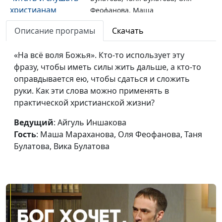
христианам
Феофанова, Маша
Мараханова
Описание програмы
Скачать
Современное
Айгуль Иншакова, Вика
#44
христианство в
«На всё воля Божья». Кто-то использует эту
Булатова, Таня Булатова, Оля
интернете
фразу, чтобы иметь силы жить дальше, а кто-то
Феофанова, Маша
оправдывается ею, чтобы сдаться и сложить
Мараханова
руки. Как эти слова можно применять в
Женское
Айгуль Иншакова, Вика
#43
практической христианской жизни?
служение в
Булатова, Таня Булатова, Оля
церкви — это о
Ведущий
: Айгуль Иншакова
Феофанова, Маша
чём?
Гость
: Маша Мараханова, Оля Феофанова, Таня
Мараханова
Булатова, Вика Булатова
Женская
Айгуль Иншакова, Вика
#42
зависимость:
Булатова, Таня Булатова, Оля
характерные
Феофанова, Маша
особенности
Мараханова
Как
Айгуль Иншакова, Вика
#41
сепарироваться