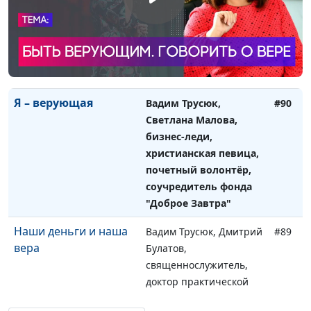
бизнес-леди,
христианская певица,
почетный волонтёр,
соучредитель фонда
"Доброе Завтра"
Я – верующая
Вадим Трусюк,
#90
Светлана Малова,
бизнес-леди,
христианская певица,
почетный волонтёр,
соучредитель фонда
"Доброе Завтра"
Наши деньги и наша
Вадим Трусюк, Дмитрий
#89
вера
Булатов,
священнослужитель,
доктор практической
теологии