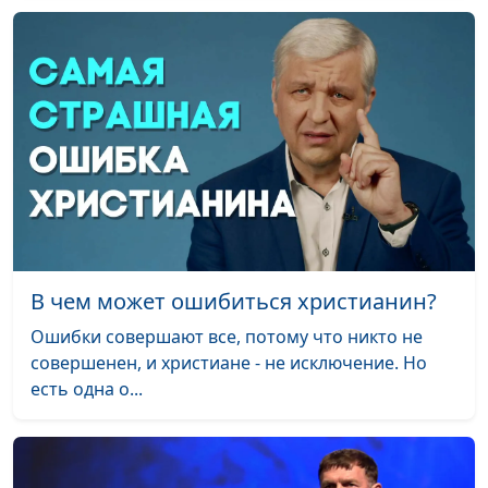
молодежный лидер
Служить Богу —
Вадим Трусюк, Николай
#80
получать
Качалов,
благословения
священнослужитель,
музыкант
4 главных секрета
Вадим Трусюк, Николай
#79
счастья
Качалов,
священнослужитель,
музыкант
В чем может ошибиться христианин?
Библия о семье
Вадим Трусюк, Николай
#78
Качалов,
Ошибки совершают все, потому что никто не
священнослужитель,
совершенен, и христиане - не исключение. Но
музыкант
есть одна о...
Библейский взгляд на
Вадим Трусюк, Николай
#77
христианскую музыку
Качалов,
священнослужитель,