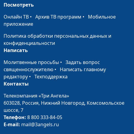
Лондоне, мастер спорта
Посмотреть
по гребле на байдарках
Онлайн ТВ
•
Архив ТВ программ
•
Мобильное
и каноэ, специалист по
приложение
питанию
Политика обработки персональных данных и
Спорт и вера:
Вадим Трусюк, Юлия
#74
конфиденциальности
совместить
Качалова,
Написать
несовместимое?
многократная
чемпионка России,
Молитвенные просьбы
•
Задать вопрос
финалистка
священнослужителю
•
Написать главному
Олимпийских Игр в
редактору
•
Техподдержка
Лондоне, мастер спорта
Контакты
по гребле на байдарках
и каноэ, специалист по
Телекомпания «Три Ангела»
питанию
603028,
Россия, Нижний Новгород,
Комсомольское
шоссе, 7
Мы созданы быть
Вадим Трусюк, Юлия
#73
Телефон:
8 800 333-84-05
счастливыми
Качалова,
E-mail:
mail@3angels.ru
многократная