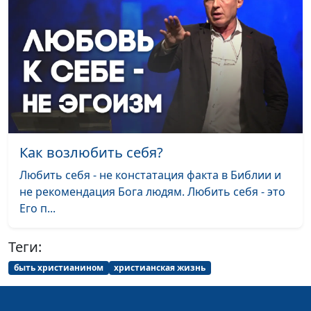
музыкант
Как использовать
Вадим Трусюк, Юлия
#76
свой потенциал
Качалова,
полностью
многократная
чемпионка России,
финалистка
Олимпийских Игр в
Лондоне, мастер спорта
Как возлюбить себя?
по гребле на байдарках
и каноэ, специалист по
Любить себя - не констатация факта в Библии и
питанию
не рекомендация Бога людям. Любить себя - это
Его п...
Правильный путь —
Вадим Трусюк, Юлия
#75
какой он и как его
Качалова,
Теги:
найти
многократная
быть христианином
христианская жизнь
чемпионка России,
финалистка
Олимпийских Игр в