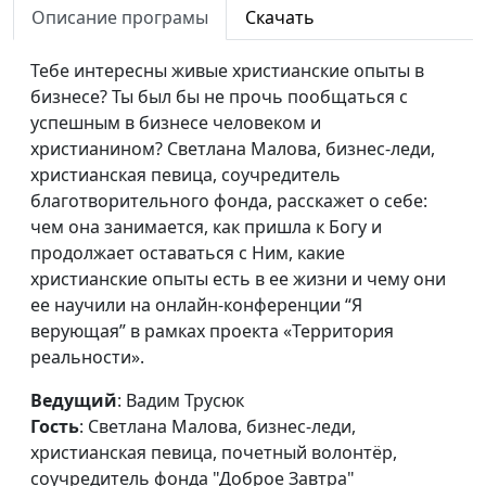
Описание програмы
Скачать
Библия о деньгах
Вадим Трусюк, Дмитрий
#88
Булатов,
Тебе интересны живые христианские опыты в
священнослужитель,
бизнесе? Ты был бы не прочь пообщаться с
доктор практической
успешным в бизнесе человеком и
теологии
христианином? Светлана Малова, бизнес-леди,
Основные принципы
христианская певица, соучредитель
Вадим Трусюк,
#87
успеха
благотворительного фонда, расскажет о себе:
Вениамин Дашкевич,
чем она занимается, как пришла к Богу и
священнослужитель,
продолжает оставаться с Ним, какие
молодежный лидер
христианские опыты есть в ее жизни и чему они
Как достичь успеха в
Вадим Трусюк,
#86
ее научили на онлайн-конференции “Я
отношениях
Вениамин Дашкевич,
верующая” в рамках проекта «Территория
священнослужитель,
реальности».
молодежный лидер
Ведущий
: Вадим Трусюк
Думай позитивно –
Вадим Трусюк,
#85
Гость
: Светлана Малова, бизнес-леди,
будь успешен
Вениамин Дашкевич,
христианская певица, почетный волонтёр,
священнослужитель,
соучредитель фонда "Доброе Завтра"