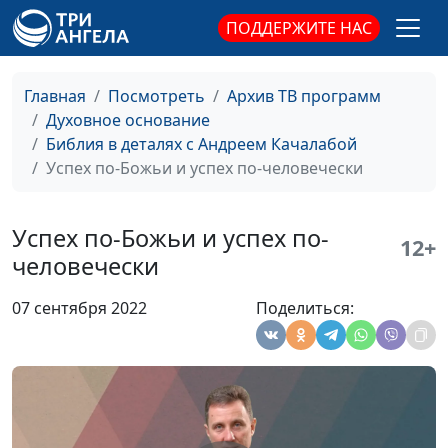
За Христом или за
Андрей Качалаба,
#76
ПОДДЕРЖИТЕ НАС
дьяволом: куда идут
священнослужитель
твои ноги?
Главная
Посмотреть
Архив ТВ программ
Огонь от Господа: что
Андрей Качалаба,
#75
Духовное основание
говорит Библия
священнослужитель
Библия в деталях с Андреем Качалабой
Что нужно, чтобы Бог
Андрей Качалаба,
#74
Успех по-Божьи и успех по-человечески
тебя услышал?
священнослужитель
А ты готов к
Андрей Качалаба,
#73
Успех по-Божьи и успех по-
12+
пришествию Иисуса
священнослужитель
человечески
Христа?
07 сентября 2022
Поделиться:
Что видел Моисей на
Андрей Качалаба,
#72
горе Синай?
священнослужитель
Высшая степень
Андрей Качалаба,
#71
неблагодарности
священнослужитель
Сила добрых дел
Андрей Качалаба,
#70