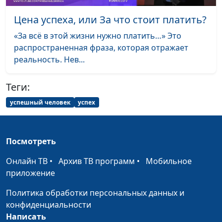
отношения с Богом
Цена успеха, или За что стоит платить?
Иуда искариотский:
Андрей Качалаба,
#38
«За всё в этой жизни нужно платить…» Это
предатель в окружении
священнослужитель
распространенная фраза, которая отражает
Иисуса
реальность. Нев...
Плоды Духа или
Андрей Качалаба,
#37
духовное бесплодие
священнослужитель
Теги:
Что значит быть
успешный человек
успех
Андрей Качалаба,
#36
мудрым, как змея, или
священнослужитель
простым, как голубь?
Посмотреть
Как одеваться по-
Андрей Качалаба,
#35
христиански (вторая
священнослужитель
Онлайн ТВ
•
Архив ТВ программ
•
Мобильное
часть)
приложение
Как одеваться по-
Андрей Качалаба,
#34
Политика обработки персональных данных и
христиански (первая
священнослужитель
конфиденциальности
часть)
Написать