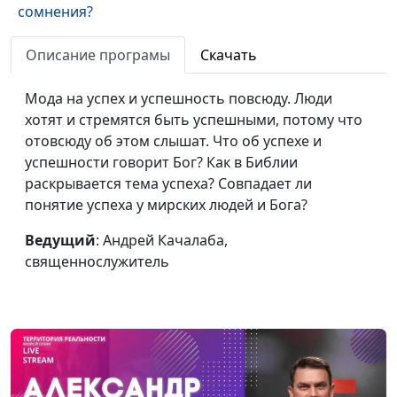
сомнения?
Христианская жизнь:
Андрей Качалаба,
#63
Описание програмы
Скачать
внешнее и внутреннее
священнослужитель
Мода на успех и успешность повсюду. Люди
Можно ли покаяться за
Андрей Качалаба,
#62
хотят и стремятся быть успешными, потому что
другого человека?
священнослужитель
отовсюду об этом слышат. Что об успехе и
успешности говорит Бог? Как в Библии
К чему приводит
Андрей Качалаба,
#61
раскрывается тема успеха? Совпадает ли
покаяние
священнослужитель
понятие успеха у мирских людей и Бога?
Какой день святой?
Андрей Качалаба,
#60
Ведущий
: Андрей Качалаба,
(вторая часть)
священнослужитель
священнослужитель
Какой день святой?
Андрей Качалаба,
#59
(первая часть)
священнослужитель
Конец света —
Андрей Качалаба,
#58
библейский взгляд
священнослужитель
Как реагировать на
Андрей Качалаба,
#57