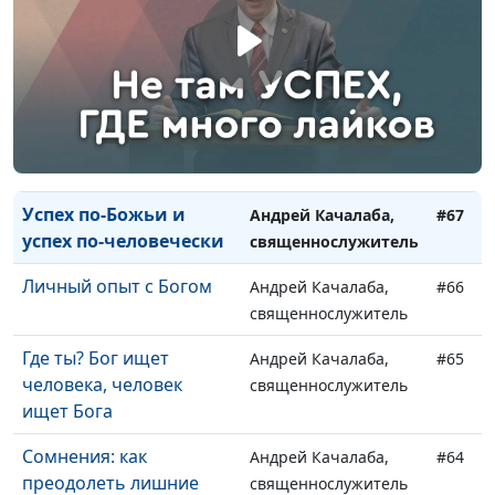
священнослужитель
Стыдно ли быть
Андрей Качалаба,
#69
верующим?
священнослужитель
Горе, беда и слёзы:
Андрей Качалаба,
#68
почему люди плачут?
священнослужитель
Успех по-Божьи и
Андрей Качалаба,
#67
успех по-человечески
священнослужитель
Личный опыт с Богом
Андрей Качалаба,
#66
священнослужитель
Где ты? Бог ищет
Андрей Качалаба,
#65
человека, человек
священнослужитель
ищет Бога
Сомнения: как
Андрей Качалаба,
#64
преодолеть лишние
священнослужитель