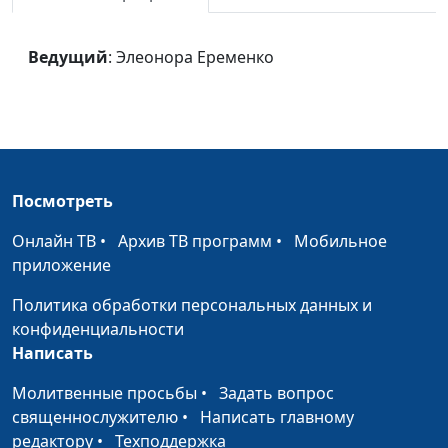
Благодарю
Элеонора Еременко
#1424
Благословляю я
Элеонора Еременко
#1423
Ведущий
: Элеонора Еременко
свободу
Музыки оттенки и
Элеонора Еременко
#1422
тона
Небесный Царь
Элеонора Еременко
#1421
Посмотреть
Звезда Христос
Элеонора Еременко
#1420
Онлайн ТВ
•
Архив ТВ программ
•
Мобильное
Перед рассветом
приложение
Элеонора Еременко
#1419
Политика обработки персональных данных и
Поезд
Элеонора Еременко
#1418
конфиденциальности
Когда я прихожу к
Юлия Авструб
#1417
Написать
Тебе
Молитвенные просьбы
•
Задать вопрос
Выбор
Юлия Авструб
#1416
священнослужителю
•
Написать главному
редактору
•
Техподдержка