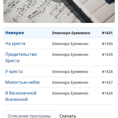
Любовь
Группа "Grace"
#1435
К счастью беги
Группа "Grace"
#1434
Аллилуйя
Группа "Grace"
#1432
Неверие
Элеонора Еременко
#1431
На кресте
Элеонора Еременко
#1430
Предательство
Элеонора Еременко
#1429
Христа
У креста
Элеонора Еременко
#1428
Милостью небес
Элеонора Еременко
#1427
В бесконечной
Элеонора Еременко
#1426
Вселенной
Ты дал мне жизнь
Элеонора Еременко
#1425
Описание програмы
Скачать