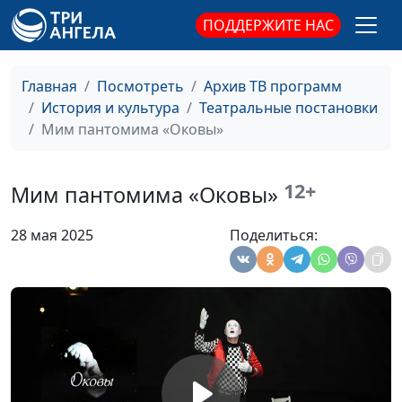
ПОДДЕРЖИТЕ НАС
Главная
Посмотреть
Архив ТВ программ
История и культура
Театральные постановки
Мим пантомима «Оковы»
12+
Мим пантомима «Оковы»
28 мая 2025
Поделиться:
Мим пантомима
Рэнди Кинг
#11
«Жизнь»
Мим пантомима
Сергей Сорокин, Рэнди
#10
«Маска»
Кинг