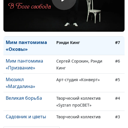
Мим пантомима
Рэнди Кинг
#9
«Мечта»
Мим пантомима
Сергей Сорокин
#8
«Мой плод»
Мим пантомима
Рэнди Кинг
#7
«Оковы»
Мим пантомима
Сергей Сорокин, Рэнди
#6
«Призвание»
Кинг
Мюзикл
Арт-студия «Конверт»
#5
«Магдалина»
Великая борьба
Творческий коллектив
#4
«Syzran проСВЕТ»
Садовник и цветы
Творческий коллектив
#3
«Syzran проСВЕТ»