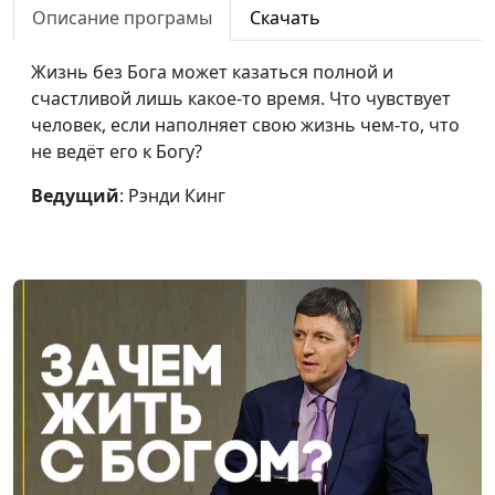
Описание програмы
Скачать
Небесный подарок
Творческий коллектив
#2
«Syzran проСВЕТ»
Жизнь без Бога может казаться полной и
счастливой лишь какое-то время. Что чувствует
Доброе сердце
Творческий коллектив
#1
человек, если наполняет свою жизнь чем-то, что
«Syzran проСВЕТ»
не ведёт его к Богу?
Ведущий
: Рэнди Кинг