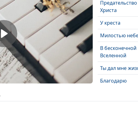
Предательство
Христа
У креста
Милостью неб
В бесконечной
Вселенной
Ты дал мне жиз
Благодарю
Благословляю 
ь
свободу
Музыки оттенк
тона
Небесный Цар