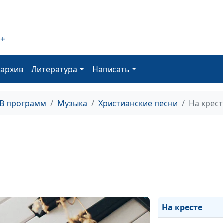
Не цепляйся за
прошлое
2+
Милый друг
Мед и молоко
оархив
Литература
Написать
Трудно верить
ТВ программ
Музыка
Христианские песни
На крест
Не убоюсь
Любовь
К счастью беги
Аллилуйя
Неверие
На кресте