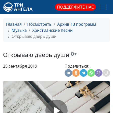
ПОДДЕРЖИТЕ НАС
Слово правды
Андрей Дядченко
#1884
Коснуться мечты
Андрей Дядченко
#1883
Главная
Посмотреть
Архив ТВ программ
Музыка
Христианские песни
Надежда
Андрей Дядченко
#1882
Открываю дверь души
Мой путь
Андрей Дядченко
#1881
Жизнь
Андрей Дядченко
#1880
0+
Открываю дверь души
Равнодушие
Андрей Дядченко
#1879
25 сентября 2019
Поделиться:
Псалом любви
Андрей Дядченко
#1878
Бог во веки тот же
Андрей Дядченко
#1877
Никогда мне не
Андрей Дядченко
#1876
забыть
Отдай сердце Богу!
Андрей Дядченко
#1875