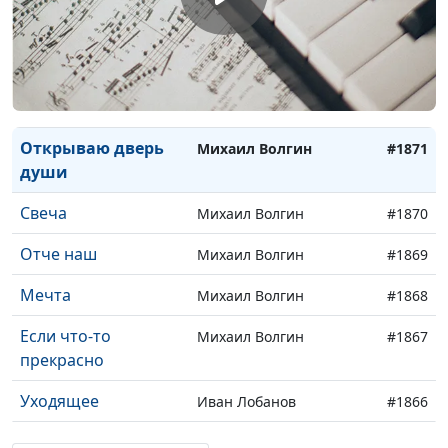
У ног Твоих
Андрей Дядченко
#1874
Люди ходят по свету
Андрей Дядченко
#1873
Господи, прости
Андрей Дядченко
#1872
Открываю дверь
Михаил Волгин
#1871
души
Свеча
Михаил Волгин
#1870
Отче наш
Михаил Волгин
#1869
Мечта
Михаил Волгин
#1868
Если что-то
Михаил Волгин
#1867
прекрасно
Уходящее
Иван Лобанов
#1866
Мы с тобой пришли
Иван Лобанов
#1865