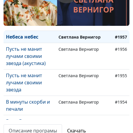
Не убоюсь
Оксана Гунько
#1960
Верить
Оксана Гунько
#1959
Помоги
Оксана Гунько
#1958
Небеса небес
Светлана Вернигор
#1957
Пусть не манит
Светлана Вернигор
#1956
лучами своими
звезда (акустика)
Пусть не манит
Светлана Вернигор
#1955
лучами своими
звезда
В минуты скорби и
Светлана Вернигор
#1954
печали
Если, Господи, это
Светлана Вернигор
#1953
так!
Описание програмы
Скачать