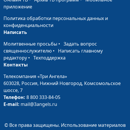
Особенный,
приложение
Любимый
Политика обработки персональных данных и
Материнская
Светлана Малова
#1897
конфиденциальности
молитва
Написать
Я искала Тебя
Светлана Малова
#1896
Молитвенные просьбы
•
Задать вопрос
священнослужителю
•
Написать главному
Суббота
Светлана Малова
#1895
редактору
•
Техподдержка
Контакты
Следы
Светлана Малова
#1894
Телекомпания «Три Ангела»
Это я...
Светлана Малова
#1893
603028,
Россия, Нижний Новгород,
Комсомольское
Се стою...
Светлана Малова
#1892
шоссе, 7
Телефон:
8 800 333-84-05
На коленях у Отца
Светлана Малова
#1891
E-mail:
mail@3angels.ru
Твоё имя - Россия
Светлана Малова
#1890
С Богом прекрасно
© Все права защищены. Использование материалов
Андрей Дядченко
#1889