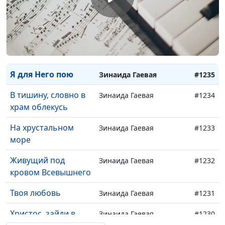
Воспоминание
Зинаида Гаевая
#1238
Раскаяние
Зинаида Гаевая
#1237
Ночи нет
Зинаида Гаевая
#1236
Я для Него пою
Зинаида Гаевая
#1235
В тишину, словно в
Зинаида Гаевая
#1234
храм облекусь
На хрустальном
Зинаида Гаевая
#1233
море
Живущий под
Зинаида Гаевая
#1232
кровом Всевышнего
Твоя любовь
Зинаида Гаевая
#1231
Христос, зайди в
Зинаида Гаевая
#1230