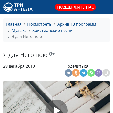
Лишь Тобой
ПОДДЕРЖИТЕ НАС
Наталья Курелова,
#1243
Аккомпанемент - Илья
Курелов
Главная
Посмотреть
Архив ТВ программ
Прости, Господь
Зинаида Гаевая,
#1242
Музыка
Христианские песни
Аккомпанемент - Илья
Я для Него пою
Курелов
Через года
Зинаида Гаевая,
#1241
0+
Я для Него пою
Аккомпанемент - Илья
Курелов
29 декабря 2010
Поделиться:
Наш мир
Зинаида Гаевая,
#1240
Аккомпанемент - Илья
Курелов
Лишь на крест
Зинаида Гаевая,
#1239
Аккомпанемент - Илья
Курелов