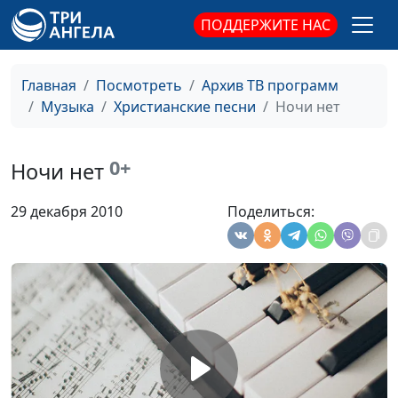
Все будет иначе
Илья Курелов
#1244
ПОДДЕРЖИТЕ НАС
Лишь Тобой
Наталья Курелова,
#1243
Аккомпанемент - Илья
Курелов
Главная
Посмотреть
Архив ТВ программ
Музыка
Христианские песни
Ночи нет
Прости, Господь
Зинаида Гаевая,
#1242
Аккомпанемент - Илья
Курелов
0+
Ночи нет
Через года
Зинаида Гаевая,
#1241
29 декабря 2010
Поделиться:
Аккомпанемент - Илья
Курелов
Наш мир
Зинаида Гаевая,
#1240
Аккомпанемент - Илья
Курелов
Лишь на крест
Зинаида Гаевая,
#1239
Аккомпанемент - Илья