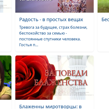
Осенняя река (
Радость - в простых вещах
Бе
Черничное счас
Тревога за будущее, страх болезни,
Расслышать Бог
беспокойство за семью -
постоянные спутники человека.
Природа — не б
Гостья п...
(весна)
Зимний ролик (
Осенний ролик 
Осенний ролик 
Осенний ролик 
Осенний ролик 
Летний ролик (с
Блаженны миротворцы: в