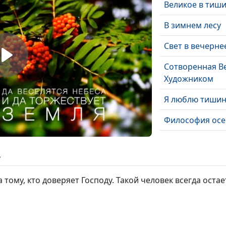
Великое в тиш
В зимнем лесу
Свет в вечерне
Сотворенная В
Художником
Я люблю тишину
Философия осе
Тихий храм (лет
ь
Простота (лето
 тому, кто доверяет Господу. Такой человек всегда остает
Проливень (лет
Пробуждение (
Нравственная п