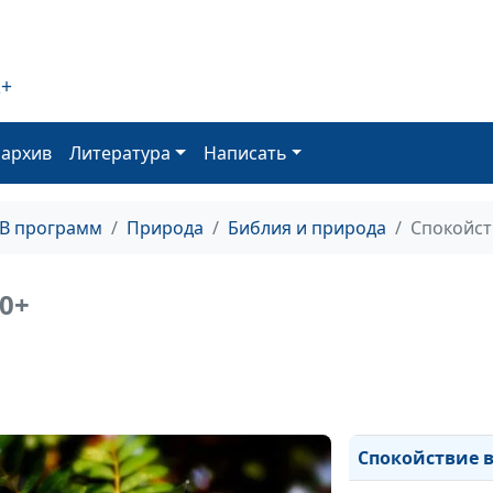
Юный апрель
Последний снег 
2+
Таяние снега
оархив
Литература
Написать
Цвета зимы
Все прекрасно 
ТВ программ
Природа
Библия и природа
Спокойст
Навсегда раста
Без суеты
0+
Картинки Росси
Евангелие
Картинки Росси
Спокойствие в