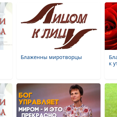
Зеркало (лето)
Духмяная пора 
Первый утренни
Неспешная (ос
Златолесье (ле
Блаженны миротворцы
Бл
к 
Завтрак (лето)
Конец зимы (зи
Мечты сбываютс
Звуки осеннего 
Осенняя пора (
Вечный лед не 