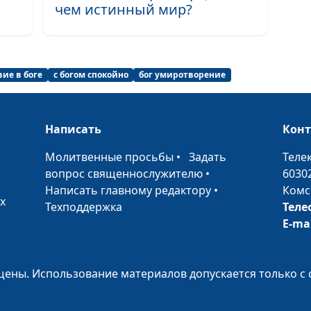
чем истинный мир?
Летний ролик (с
Летний ролик (с
Летний ролик (с
ие в боге
с богом спокойно
бог умиротворение
Летний ролик (с
Написать
Кон
Летний ролик (с
•
Молитвенные просьбы
•
Задать
Теле
Летний ролик (с
вопрос священнослужителю
•
6030
Летний ролик (с
Написать главному редактору
•
Комс
х
Техподдержка
Теле
Мир цветов (ле
E-ma
Весенний ролик
Весенний ролик
ены. Использование материалов допускается только с 
Весенний ролик