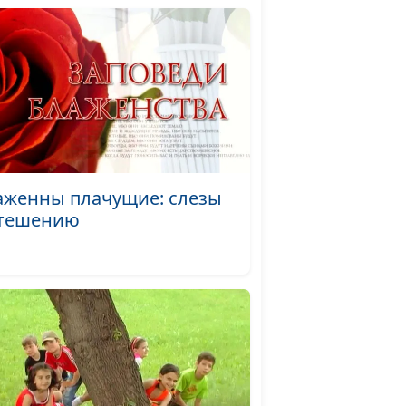
#495
(лето)
#494
к (осень)
#493
ень)
#492
то)
#491
аженны плачущие: слезы
утешению
#490
ма)
#489
я (зима и лето)
#488
леса (осень)
#487
осень)
#486
вечен (март)
#485