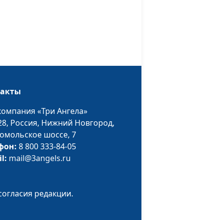
борка) (лето)
#474
борка) (лето)
#473
борка) (лето)
#472
борка) (лето)
#471
такты
борка) (лето)
#470
компания «Три Ангела»
борка) (лето)
#469
28,
Россия, Нижний Новгород,
борка) (лето)
#468
омольское шоссе, 7
фон:
8 800 333-84-05
то)
#467
il:
mail@3angels.ru
 (сборка) (весна)
Апрель
#466
 (сборка) (апрель)
согласия редакции.
#465
 (сборка) (весна)
Март
#464