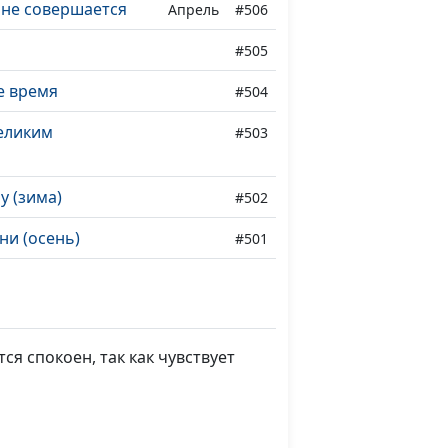
ине совершается
Апрель
#506
#505
е время
#504
еликим
#503
 (зима)
#502
ни (осень)
#501
о)
#500
)
#499
ся спокоен, так как чувствует
о)
#498
апрель)
#497
ривычка (осень)
#496