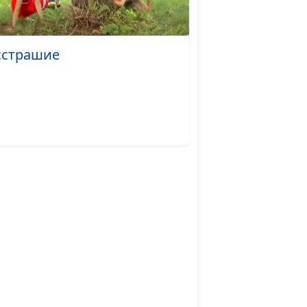
осень)
#484
сстрашие
тье (лето)
#483
а (лето)
#482
ездушный лик...
Май
#481
сборка) (зима)
#480
(сборка) (осень)
#479
(сборка) (осень)
#478
(сборка) (осень)
#477
(сборка) (осень)
#476
борка) (лето)
#475