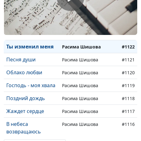
Сердце станет
Расима Шишова
#1125
новым
Ты ищи Его
Расима Шишова
#1124
Лишь с Тобой
Расима Шишова
#1123
Ты изменил меня
Расима Шишова
#1122
Песня души
Расима Шишова
#1121
Облако любви
Расима Шишова
#1120
Господь - моя хвала
Расима Шишова
#1119
Поздний дождь
Расима Шишова
#1118
Жаждет сердце
Расима Шишова
#1117
В небеса
Расима Шишова
#1116
возвращаюсь