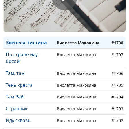
Виолетта Макокина)
Воду живую дам
Виолетта Макокина
#1710
всем
Песня о любви
Виолетта Макокина
#1709
Звенела тишина
Виолетта Макокина
#1708
По стране иду
Виолетта Макокина
#1707
босой
Там, там
Виолетта Макокина
#1706
Тень креста
Виолетта Макокина
#1705
Там Рай
Виолетта Макокина
#1704
Странник
Виолетта Макокина
#1703
Иду сквозь
Виолетта Макокина
#1702
огорченья