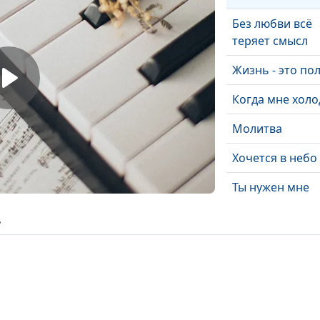
Без любви всё
теряет смысл
Жизнь - это по
Когда мне хол
Молитва
Хочется в небо
Ты нужен мне
Великая борьб
ь
Жемчужина
Иду к Тебе
Он не смог не