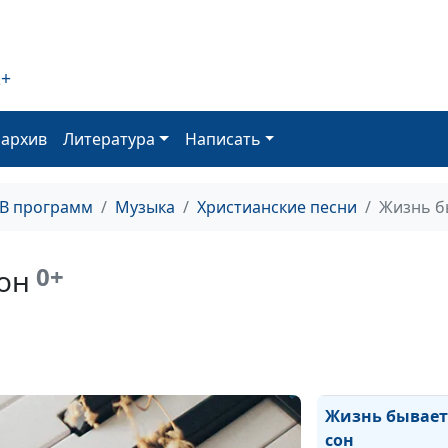
Я спасён
Не бойся, Я с 
2+
Исповедь
Только б не ос
оархив
Литература
Написать
Кто же я?
ТВ программ
Музыка
Христианские песни
Жизнь б
Не отрекаюсь
Меня поднял
0+
он
Вернись, сынок
Когда Бог близ
Дверь души
Жизнь бывает
сон