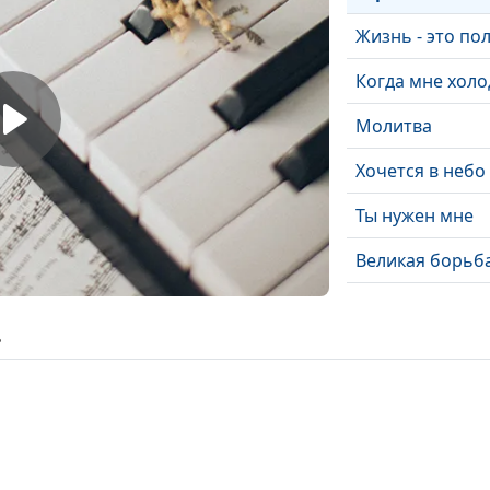
Жизнь - это по
Когда мне хол
Молитва
Хочется в небо
Ты нужен мне
Великая борьб
Жемчужина
ь
Иду к Тебе
Он не смог не
спасти
Любви моей Зв