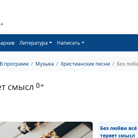
Исповедь
Только б не ос
2+
Кто же я?
оархив
Литература
Написать
Не отрекаюсь
Меня поднял
ТВ программ
Музыка
Христианские песни
Без любв
Вернись, сынок
Когда Бог близ
0+
ет смысл
Дверь души
Жизнь бывает 
сон
Без любви всё
теряет смысл